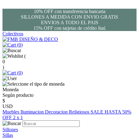
10% OFF con transferencia bancaria
SILLONES A MEDIDA CON ENVIO GRATIS
ENVIOS A TODO EL PAIS
15% OFF con tarjetas de crédito Itaú
Colectivos
(
0
)
(
0
)
(
0
)
Moneda
Según producto
$
USD
Muebles
Iluminacion
Decoracion
Religiosos
SALE HASTA 50%
OFF
2 x 1
Sillones
Sillas