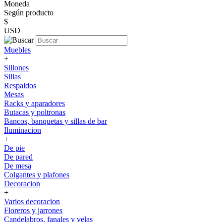
Moneda
Según producto
$
USD
Muebles
+
Sillones
Sillas
Respaldos
Mesas
Racks y aparadores
Butacas y poltronas
Bancos, banquetas y sillas de bar
Iluminacion
+
De pie
De pared
De mesa
Colgantes y plafones
Decoracion
+
Varios decoracion
Floreros y jarrones
Candelabros, fanales y velas