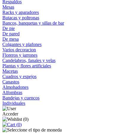
Respaldos
Mesas
Racks y aparadores
Butacas y poltronas
Bancos, banquetas y sillas de bar
De pie
De pared
De mesa
Colgantes y plafones
Varios decoracion
Floreros y jarrones
Candelabros, fanales y velas
Plantas y flores artificiales
Macetas
Cuadros y espejos
Canastos
Almohadones
Alfombras
Bandejas y cuencos
Individuales
Acceder
(
0
)
(
0
)