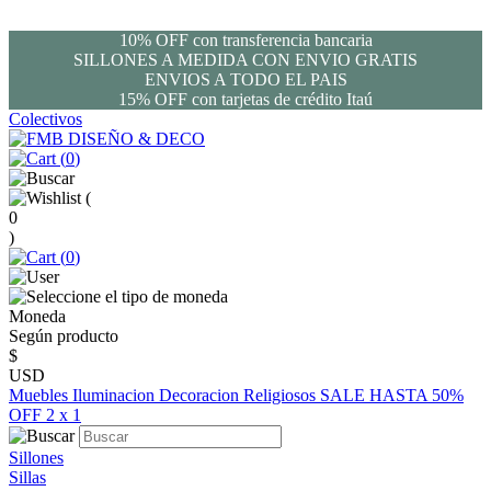
10% OFF con transferencia bancaria
SILLONES A MEDIDA CON ENVIO GRATIS
ENVIOS A TODO EL PAIS
15% OFF con tarjetas de crédito Itaú
Colectivos
(
0
)
(
0
)
(
0
)
Moneda
Según producto
$
USD
Muebles
Iluminacion
Decoracion
Religiosos
SALE HASTA 50%
OFF
2 x 1
Sillones
Sillas