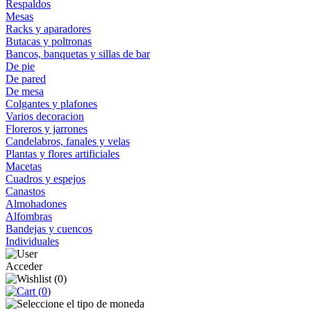
Respaldos
Mesas
Racks y aparadores
Butacas y poltronas
Bancos, banquetas y sillas de bar
De pie
De pared
De mesa
Colgantes y plafones
Varios decoracion
Floreros y jarrones
Candelabros, fanales y velas
Plantas y flores artificiales
Macetas
Cuadros y espejos
Canastos
Almohadones
Alfombras
Bandejas y cuencos
Individuales
Acceder
(
0
)
(
0
)