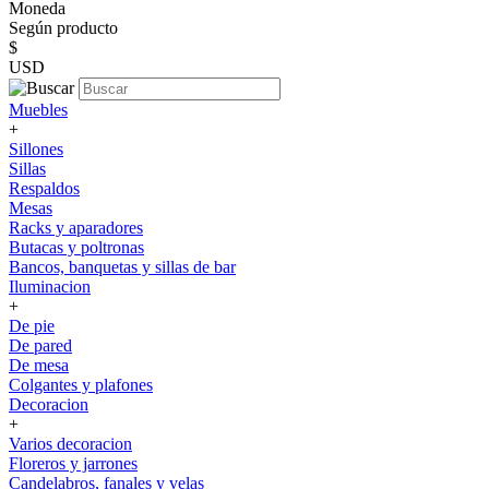
Moneda
Según producto
$
USD
Muebles
+
Sillones
Sillas
Respaldos
Mesas
Racks y aparadores
Butacas y poltronas
Bancos, banquetas y sillas de bar
Iluminacion
+
De pie
De pared
De mesa
Colgantes y plafones
Decoracion
+
Varios decoracion
Floreros y jarrones
Candelabros, fanales y velas