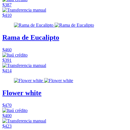
$387
$410
Rama de Eucalipto
$460
$391
$414
Flower white
$470
$400
$423