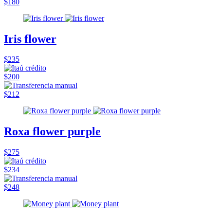
$180
Iris flower
$235
$200
$212
Roxa flower purple
$275
$234
$248