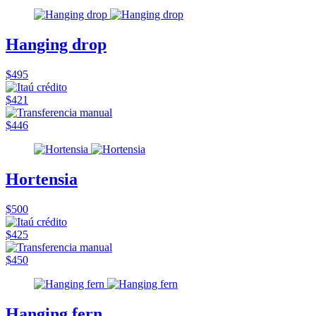
Hanging drop
$495
$421
$446
Hortensia
$500
$425
$450
Hanging fern