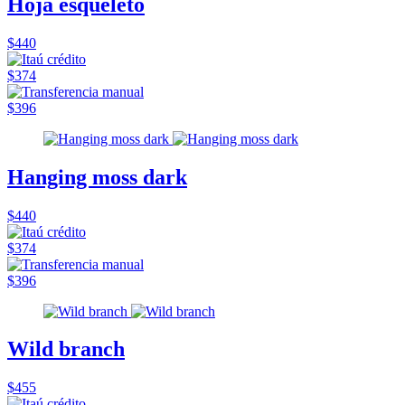
Hoja esqueleto
$440
$374
$396
Hanging moss dark
$440
$374
$396
Wild branch
$455