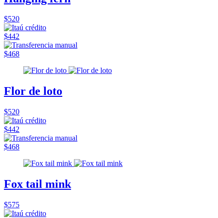
$520
$442
$468
Flor de loto
$520
$442
$468
Fox tail mink
$575