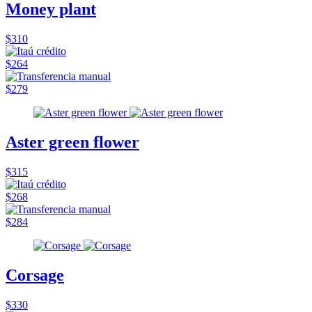
Money plant
$310
$264
$279
Aster green flower
$315
$268
$284
Corsage
$330