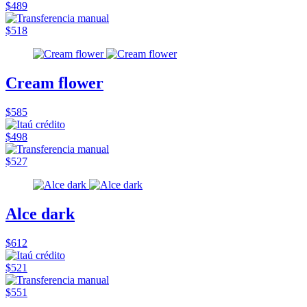
$489
$518
Cream flower
$585
$498
$527
Alce dark
$612
$521
$551