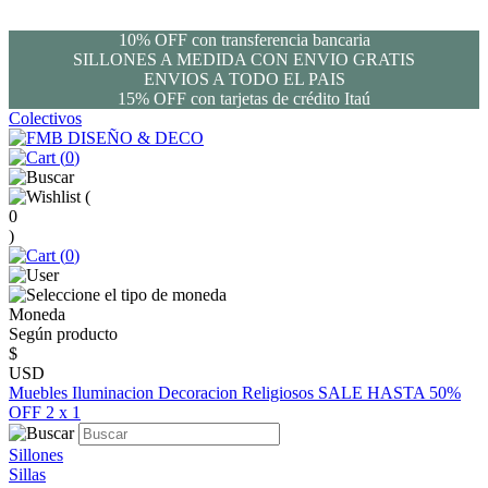
10% OFF con transferencia bancaria
SILLONES A MEDIDA CON ENVIO GRATIS
ENVIOS A TODO EL PAIS
15% OFF con tarjetas de crédito Itaú
Colectivos
(
0
)
(
0
)
(
0
)
Moneda
Según producto
$
USD
Muebles
Iluminacion
Decoracion
Religiosos
SALE HASTA 50%
OFF
2 x 1
Sillones
Sillas