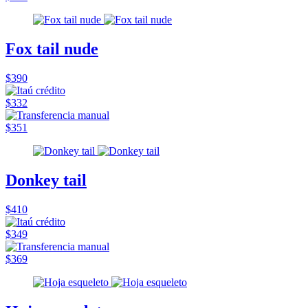
Fox tail nude
$390
$332
$351
Donkey tail
$410
$349
$369