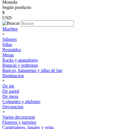
Moneda
Según producto
$
USD
Muebles
+
Sillones
Sillas
Respaldos
Mesas
Racks y aparadores
Butacas y poltronas
Bancos, banquetas y sillas de bar
Iluminacion
+
De pie
De pared
De mesa
Colgantes y plafones
Decoracion
+
Varios decoracion
Floreros y jarrones
Candelabros, fanales y velas