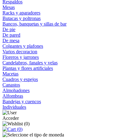
Respaldos
Mesas
Racks y aparadores
Butacas y poltronas
Bancos, banquetas y sillas de bar
De pie
De pared
De mesa
Colgantes y plafones
Varios decoracion
Floreros y jarrones
Candelabros, fanales y velas
Plantas y flores artificiales
Macetas
Cuadros y espejos
Canastos
Almohadones
Alfombras
Bandejas y cuencos
Individuales
Acceder
(
0
)
(
0
)