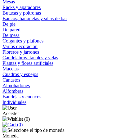
Mesas
Racks y aparadores
Butacas y poltronas
Bancos, banquetas y sillas de bar
De pie
De pared
De mesa
Colgantes y plafones
Varios decoracion
Floreros y jarrones
Candelabros, fanales y velas
Plantas y flores artificiales
Macetas
Cuadros y espejos
Canastos
Almohadones
Alfombras
Bandejas y cuencos
Individuales
Acceder
(
0
)
(
0
)
Moneda