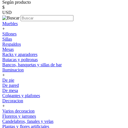
Según producto
$
USD
Muebles
+
Sillones
Sillas
Respaldos
Mesas
Racks y aparadores
Butacas y poltronas
Bancos, banquetas y sillas de bar
Iluminacion
+
De pie
De pared
De mesa
Colgantes y plafones
Decoracion
+
Varios decoracion
Floreros y jarrones
Candelabros, fanales y velas
Plantas y flores artificiales