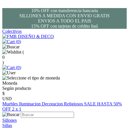
10% OFF con transferencia bancaria
SILLONES A MEDIDA CON ENVIO GRATIS
ENVIOS A TODO EL PAIS
15% OFF con tarjetas de crédito Itaú
Colectivos
(
0
)
(
0
)
(
0
)
Moneda
Según producto
$
USD
Muebles
Iluminacion
Decoracion
Religiosos
SALE HASTA 50%
OFF
2 x 1
Sillones
Sillas