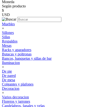
Moneda
Según producto
$
USD
Muebles
+
Sillones
Sillas
Respaldos
Mesas
Racks y aparadores
Butacas y poltronas
Bancos, banquetas y sillas de bar
Iluminacion
+
De pie
De pared
De mesa
Colgantes y plafones
Decoracion
+
Varios decoracion
Floreros y jarrones
Candelabros, fanales y velas