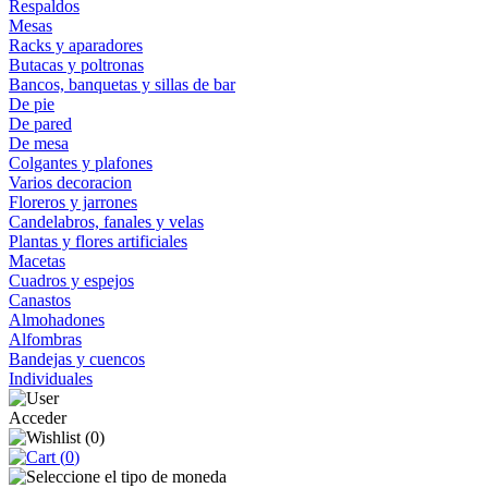
Respaldos
Mesas
Racks y aparadores
Butacas y poltronas
Bancos, banquetas y sillas de bar
De pie
De pared
De mesa
Colgantes y plafones
Varios decoracion
Floreros y jarrones
Candelabros, fanales y velas
Plantas y flores artificiales
Macetas
Cuadros y espejos
Canastos
Almohadones
Alfombras
Bandejas y cuencos
Individuales
Acceder
(
0
)
(
0
)