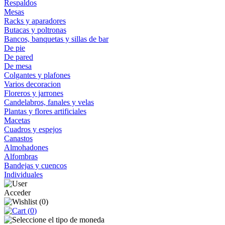
Respaldos
Mesas
Racks y aparadores
Butacas y poltronas
Bancos, banquetas y sillas de bar
De pie
De pared
De mesa
Colgantes y plafones
Varios decoracion
Floreros y jarrones
Candelabros, fanales y velas
Plantas y flores artificiales
Macetas
Cuadros y espejos
Canastos
Almohadones
Alfombras
Bandejas y cuencos
Individuales
Acceder
(
0
)
(
0
)