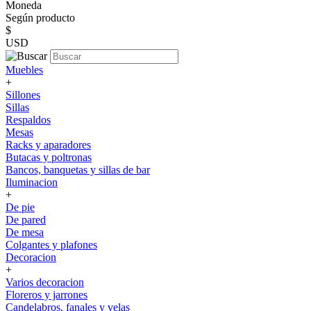
Moneda
Según producto
$
USD
Muebles
+
Sillones
Sillas
Respaldos
Mesas
Racks y aparadores
Butacas y poltronas
Bancos, banquetas y sillas de bar
Iluminacion
+
De pie
De pared
De mesa
Colgantes y plafones
Decoracion
+
Varios decoracion
Floreros y jarrones
Candelabros, fanales y velas