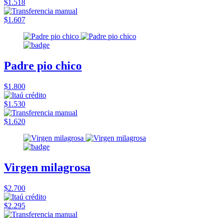
$1.518
$1.607
Padre pio chico
$1.800
$1.530
$1.620
Virgen milagrosa
$2.700
$2.295