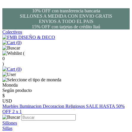
10% OFF con transferencia bancaria
SILLONES A MEDIDA CON ENVIO GRATIS
ENVIOS A TODO EL PAIS
15% OFF con tarjetas de crédito Itaú
Colectivos
(
0
)
(
0
)
(
0
)
Moneda
Según producto
$
USD
Muebles
Iluminacion
Decoracion
Religiosos
SALE HASTA 50%
OFF
2 x 1
Sillones
Sillas