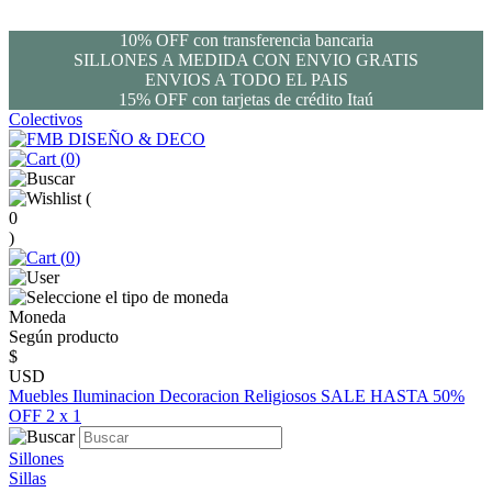
10% OFF con transferencia bancaria
SILLONES A MEDIDA CON ENVIO GRATIS
ENVIOS A TODO EL PAIS
15% OFF con tarjetas de crédito Itaú
Colectivos
(
0
)
(
0
)
(
0
)
Moneda
Según producto
$
USD
Muebles
Iluminacion
Decoracion
Religiosos
SALE HASTA 50%
OFF
2 x 1
Sillones
Sillas