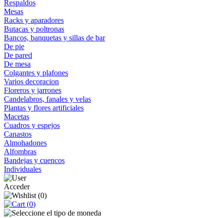
Respaldos
Mesas
Racks y aparadores
Butacas y poltronas
Bancos, banquetas y sillas de bar
De pie
De pared
De mesa
Colgantes y plafones
Varios decoracion
Floreros y jarrones
Candelabros, fanales y velas
Plantas y flores artificiales
Macetas
Cuadros y espejos
Canastos
Almohadones
Alfombras
Bandejas y cuencos
Individuales
Acceder
(
0
)
(
0
)