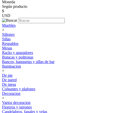
Moneda
Según producto
$
USD
Muebles
+
Sillones
Sillas
Respaldos
Mesas
Racks y aparadores
Butacas y poltronas
Bancos, banquetas y sillas de bar
Iluminacion
+
De pie
De pared
De mesa
Colgantes y plafones
Decoracion
+
Varios decoracion
Floreros y jarrones
Candelabros, fanales y velas