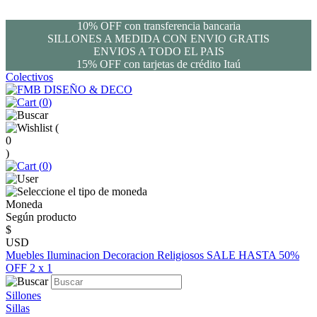
10% OFF con transferencia bancaria
SILLONES A MEDIDA CON ENVIO GRATIS
ENVIOS A TODO EL PAIS
15% OFF con tarjetas de crédito Itaú
Colectivos
(
0
)
(
0
)
(
0
)
Moneda
Según producto
$
USD
Muebles
Iluminacion
Decoracion
Religiosos
SALE HASTA 50%
OFF
2 x 1
Sillones
Sillas