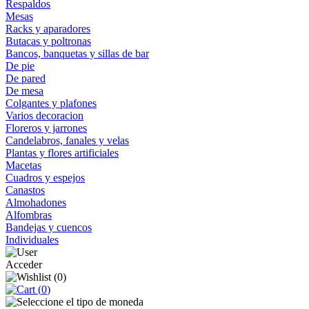
Respaldos
Mesas
Racks y aparadores
Butacas y poltronas
Bancos, banquetas y sillas de bar
De pie
De pared
De mesa
Colgantes y plafones
Varios decoracion
Floreros y jarrones
Candelabros, fanales y velas
Plantas y flores artificiales
Macetas
Cuadros y espejos
Canastos
Almohadones
Alfombras
Bandejas y cuencos
Individuales
Acceder
(
0
)
(
0
)