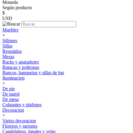
Moneda
Según producto
$
USD
Muebles
+
Sillones
Sillas
Respaldos
Mesas
Racks y aparadores
Butacas y poltronas
Bancos, banquetas y sillas de bar
Iluminacion
+
De pie
De pared
De mesa
Colgantes y plafones
Decoracion
+
Varios decoracion
Floreros y jarrones
Candelabros, fanales y velas