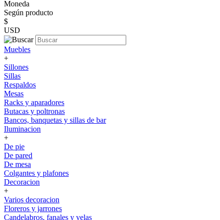
Moneda
Según producto
$
USD
Muebles
+
Sillones
Sillas
Respaldos
Mesas
Racks y aparadores
Butacas y poltronas
Bancos, banquetas y sillas de bar
Iluminacion
+
De pie
De pared
De mesa
Colgantes y plafones
Decoracion
+
Varios decoracion
Floreros y jarrones
Candelabros, fanales y velas