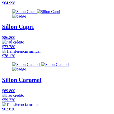
$64.998
Sillon Capri
$86.800
$73.780
$78.120
Sillon Caramel
$69.800
$59.330
$62.820