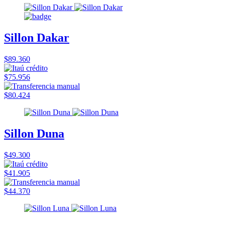
Sillon Dakar
$89.360
$75.956
$80.424
Sillon Duna
$49.300
$41.905
$44.370