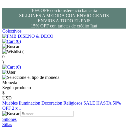
10% OFF con transferencia bancaria
SILLONES A MEDIDA CON ENVIO GRATIS
ENVIOS A TODO EL PAIS
15% OFF con tarjetas de crédito Itaú
Colectivos
(
0
)
(
0
)
(
0
)
Moneda
Según producto
$
USD
Muebles
Iluminacion
Decoracion
Religiosos
SALE HASTA 50%
OFF
2 x 1
Sillones
Sillas