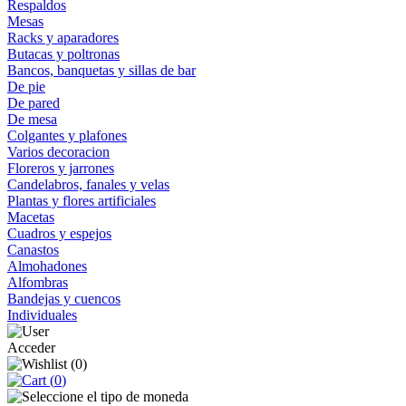
Respaldos
Mesas
Racks y aparadores
Butacas y poltronas
Bancos, banquetas y sillas de bar
De pie
De pared
De mesa
Colgantes y plafones
Varios decoracion
Floreros y jarrones
Candelabros, fanales y velas
Plantas y flores artificiales
Macetas
Cuadros y espejos
Canastos
Almohadones
Alfombras
Bandejas y cuencos
Individuales
Acceder
(
0
)
(
0
)