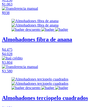
$1.063
$938
Almohadones fibra de anana
$4.475
$4.028
$3.804
$3.580
Almohadones terciopelo cuadrados