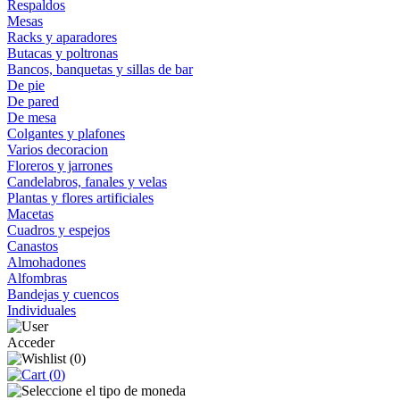
Respaldos
Mesas
Racks y aparadores
Butacas y poltronas
Bancos, banquetas y sillas de bar
De pie
De pared
De mesa
Colgantes y plafones
Varios decoracion
Floreros y jarrones
Candelabros, fanales y velas
Plantas y flores artificiales
Macetas
Cuadros y espejos
Canastos
Almohadones
Alfombras
Bandejas y cuencos
Individuales
Acceder
(
0
)
(
0
)