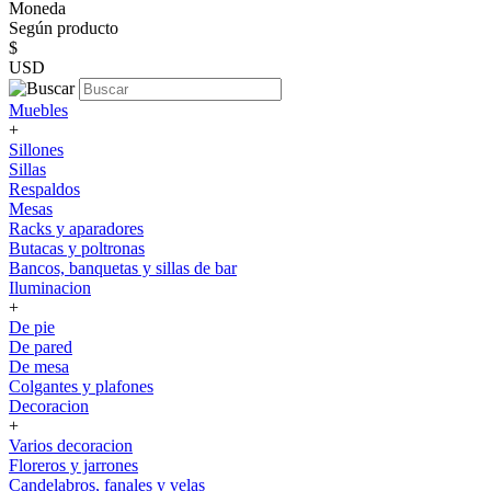
Moneda
Según producto
$
USD
Muebles
+
Sillones
Sillas
Respaldos
Mesas
Racks y aparadores
Butacas y poltronas
Bancos, banquetas y sillas de bar
Iluminacion
+
De pie
De pared
De mesa
Colgantes y plafones
Decoracion
+
Varios decoracion
Floreros y jarrones
Candelabros, fanales y velas