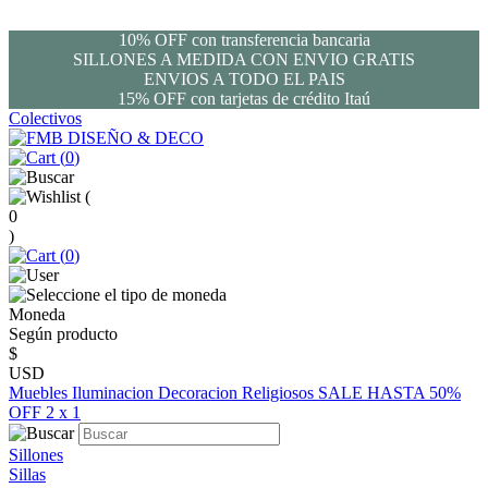
10% OFF con transferencia bancaria
SILLONES A MEDIDA CON ENVIO GRATIS
ENVIOS A TODO EL PAIS
15% OFF con tarjetas de crédito Itaú
Colectivos
(
0
)
(
0
)
(
0
)
Moneda
Según producto
$
USD
Muebles
Iluminacion
Decoracion
Religiosos
SALE HASTA 50%
OFF
2 x 1
Sillones
Sillas