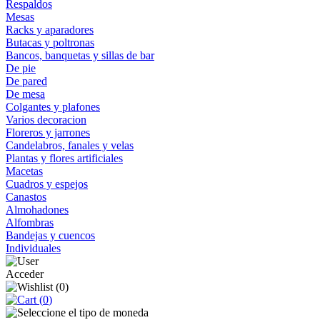
Respaldos
Mesas
Racks y aparadores
Butacas y poltronas
Bancos, banquetas y sillas de bar
De pie
De pared
De mesa
Colgantes y plafones
Varios decoracion
Floreros y jarrones
Candelabros, fanales y velas
Plantas y flores artificiales
Macetas
Cuadros y espejos
Canastos
Almohadones
Alfombras
Bandejas y cuencos
Individuales
Acceder
(
0
)
(
0
)