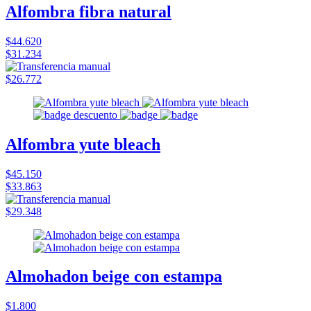
Alfombra fibra natural
$44.620
$31.234
$26.772
Alfombra yute bleach
$45.150
$33.863
$29.348
Almohadon beige con estampa
$1.800