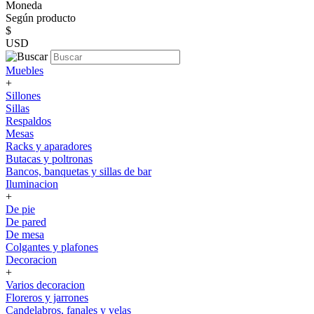
Moneda
Según producto
$
USD
Muebles
+
Sillones
Sillas
Respaldos
Mesas
Racks y aparadores
Butacas y poltronas
Bancos, banquetas y sillas de bar
Iluminacion
+
De pie
De pared
De mesa
Colgantes y plafones
Decoracion
+
Varios decoracion
Floreros y jarrones
Candelabros, fanales y velas