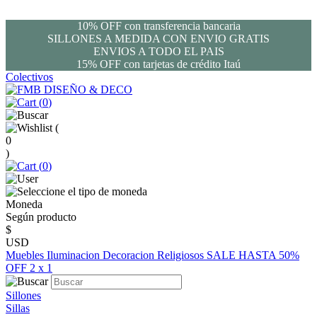
10% OFF con transferencia bancaria
SILLONES A MEDIDA CON ENVIO GRATIS
ENVIOS A TODO EL PAIS
15% OFF con tarjetas de crédito Itaú
Colectivos
(
0
)
(
0
)
(
0
)
Moneda
Según producto
$
USD
Muebles
Iluminacion
Decoracion
Religiosos
SALE HASTA 50%
OFF
2 x 1
Sillones
Sillas