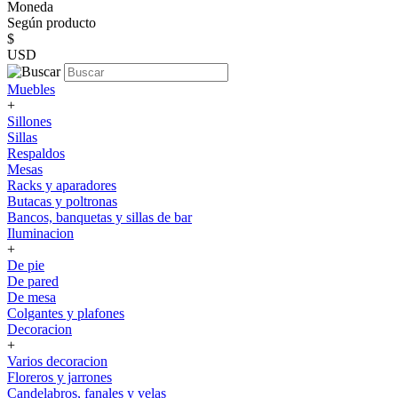
Moneda
Según producto
$
USD
Muebles
+
Sillones
Sillas
Respaldos
Mesas
Racks y aparadores
Butacas y poltronas
Bancos, banquetas y sillas de bar
Iluminacion
+
De pie
De pared
De mesa
Colgantes y plafones
Decoracion
+
Varios decoracion
Floreros y jarrones
Candelabros, fanales y velas