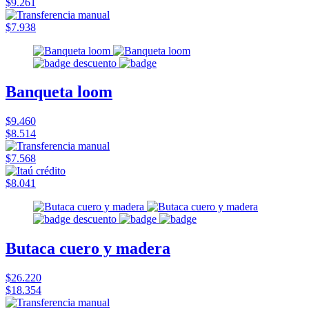
$9.261
$7.938
Banqueta loom
$9.460
$8.514
$7.568
$8.041
Butaca cuero y madera
$26.220
$18.354