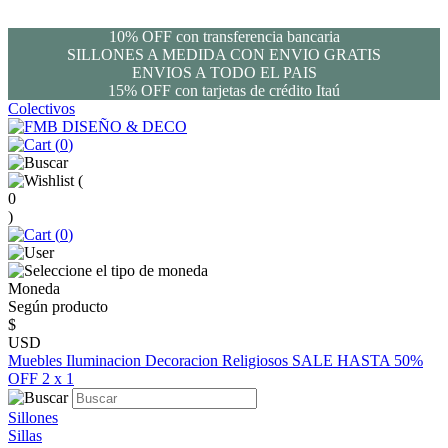
10% OFF con transferencia bancaria
SILLONES A MEDIDA CON ENVIO GRATIS
ENVIOS A TODO EL PAIS
15% OFF con tarjetas de crédito Itaú
Colectivos
(
0
)
(
0
)
(
0
)
Moneda
Según producto
$
USD
Muebles
Iluminacion
Decoracion
Religiosos
SALE HASTA 50%
OFF
2 x 1
Sillones
Sillas