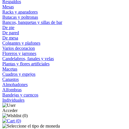
Respaldos
Mesas
Racks y aparadores
Butacas y poltronas
Bancos, banquetas y sillas de bar
De pie
De pared
De mesa
Colgantes y plafones
Varios decoracion
Floreros y jarrones
Candelabros, fanales y velas
Plantas y flores artificiales
Macetas
Cuadros y espejos
Canastos
Almohadones
Alfombras
Bandejas y cuencos
Individuales
Acceder
(
0
)
(
0
)