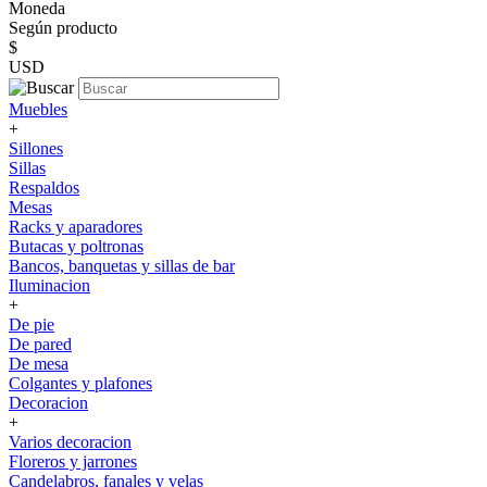
Moneda
Según producto
$
USD
Muebles
+
Sillones
Sillas
Respaldos
Mesas
Racks y aparadores
Butacas y poltronas
Bancos, banquetas y sillas de bar
Iluminacion
+
De pie
De pared
De mesa
Colgantes y plafones
Decoracion
+
Varios decoracion
Floreros y jarrones
Candelabros, fanales y velas