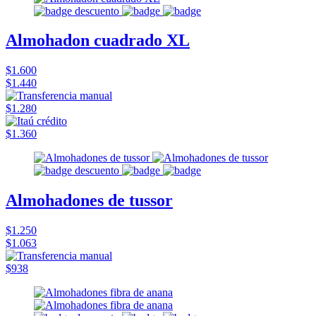
Almohadon cuadrado XL
$1.600
$1.440
$1.280
$1.360
Almohadones de tussor
$1.250
$1.063
$938