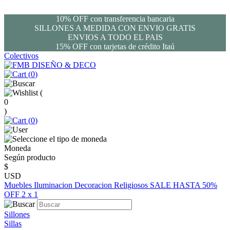
10% OFF con transferencia bancaria
SILLONES A MEDIDA CON ENVIO GRATIS
ENVIOS A TODO EL PAIS
15% OFF con tarjetas de crédito Itaú
Colectivos
(
0
)
(
0
)
(
0
)
Moneda
Según producto
$
USD
Muebles
Iluminacion
Decoracion
Religiosos
SALE HASTA 50%
OFF
2 x 1
Sillones
Sillas