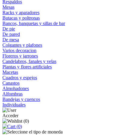
Respaldos
Mesas
Racks y aparadores
Butacas y poltronas
Bancos, banquetas y sillas de bar
De pie
De pared
De mesa
Colgantes y plafones
Varios decoracion
Floreros y jarrones
Candelabros, fanales y velas
Plantas y flores artificiales
Macetas
Cuadros y espejos
Canastos
Almohadones
Alfombras
Bandejas y cuencos
Individuales
Acceder
(
0
)
(
0
)