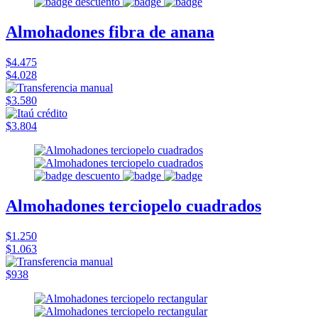
Almohadones fibra de anana
$4.475
$4.028
$3.580
$3.804
Almohadones terciopelo cuadrados
$1.250
$1.063
$938