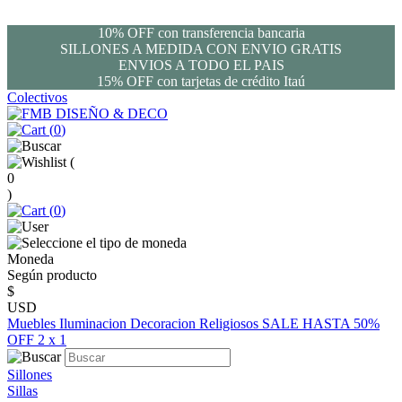
10% OFF con transferencia bancaria
SILLONES A MEDIDA CON ENVIO GRATIS
ENVIOS A TODO EL PAIS
15% OFF con tarjetas de crédito Itaú
Colectivos
(
0
)
(
0
)
(
0
)
Moneda
Según producto
$
USD
Muebles
Iluminacion
Decoracion
Religiosos
SALE HASTA 50%
OFF
2 x 1
Sillones
Sillas