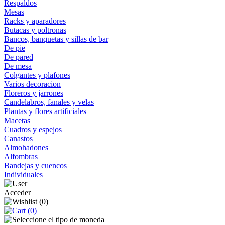
Respaldos
Mesas
Racks y aparadores
Butacas y poltronas
Bancos, banquetas y sillas de bar
De pie
De pared
De mesa
Colgantes y plafones
Varios decoracion
Floreros y jarrones
Candelabros, fanales y velas
Plantas y flores artificiales
Macetas
Cuadros y espejos
Canastos
Almohadones
Alfombras
Bandejas y cuencos
Individuales
Acceder
(
0
)
(
0
)