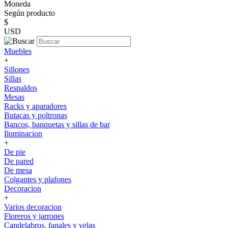
Moneda
Según producto
$
USD
Muebles
+
Sillones
Sillas
Respaldos
Mesas
Racks y aparadores
Butacas y poltronas
Bancos, banquetas y sillas de bar
Iluminacion
+
De pie
De pared
De mesa
Colgantes y plafones
Decoracion
+
Varios decoracion
Floreros y jarrones
Candelabros, fanales y velas