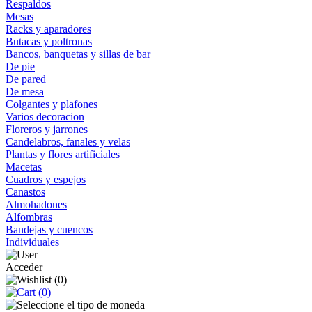
Respaldos
Mesas
Racks y aparadores
Butacas y poltronas
Bancos, banquetas y sillas de bar
De pie
De pared
De mesa
Colgantes y plafones
Varios decoracion
Floreros y jarrones
Candelabros, fanales y velas
Plantas y flores artificiales
Macetas
Cuadros y espejos
Canastos
Almohadones
Alfombras
Bandejas y cuencos
Individuales
Acceder
(
0
)
(
0
)