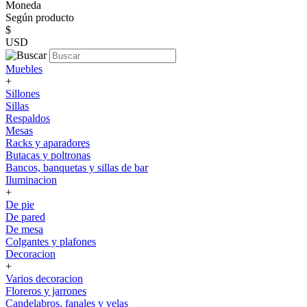
Moneda
Según producto
$
USD
Muebles
+
Sillones
Sillas
Respaldos
Mesas
Racks y aparadores
Butacas y poltronas
Bancos, banquetas y sillas de bar
Iluminacion
+
De pie
De pared
De mesa
Colgantes y plafones
Decoracion
+
Varios decoracion
Floreros y jarrones
Candelabros, fanales y velas