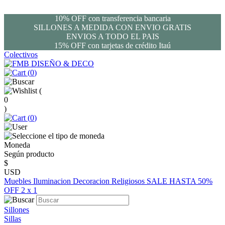
10% OFF con transferencia bancaria
SILLONES A MEDIDA CON ENVIO GRATIS
ENVIOS A TODO EL PAIS
15% OFF con tarjetas de crédito Itaú
Colectivos
(
0
)
(
0
)
(
0
)
Moneda
Según producto
$
USD
Muebles
Iluminacion
Decoracion
Religiosos
SALE HASTA 50%
OFF
2 x 1
Sillones
Sillas