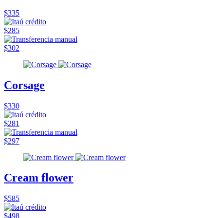
$335
$285
$302
Corsage
$330
$281
$297
Cream flower
$585
$498