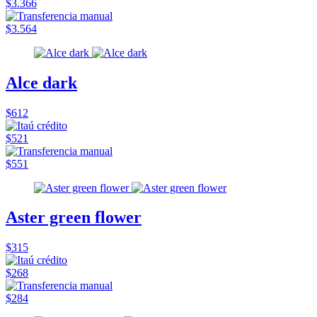
$3.366
$3.564
Alce dark
$612
$521
$551
Aster green flower
$315
$268
$284