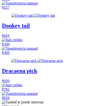
$527
Donkey tail
$410
$349
$369
Dracaena pick
$920
$782
$828