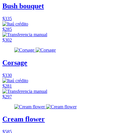
Bush bouquet
$335
$285
$302
Corsage
$330
$281
$297
Cream flower
$585