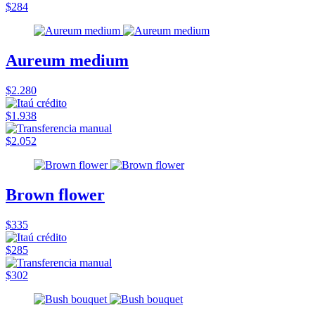
$284
Aureum medium
$2.280
$1.938
$2.052
Brown flower
$335
$285
$302