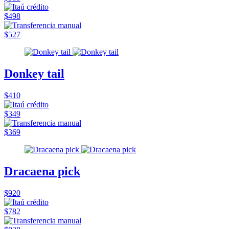
$498
$527
Donkey tail
$410
$349
$369
Dracaena pick
$920
$782