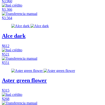
$3.960
$3.366
$3.564
Alce dark
$612
$521
$551
Aster green flower
$315
$268