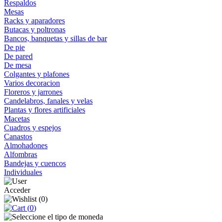
Respaldos
Mesas
Racks y aparadores
Butacas y poltronas
Bancos, banquetas y sillas de bar
De pie
De pared
De mesa
Colgantes y plafones
Varios decoracion
Floreros y jarrones
Candelabros, fanales y velas
Plantas y flores artificiales
Macetas
Cuadros y espejos
Canastos
Almohadones
Alfombras
Bandejas y cuencos
Individuales
Acceder
(
0
)
(
0
)