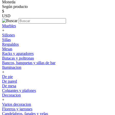
Moneda
Según producto
$
USD
Muebles
+
Sillones
Sillas
Respaldos
Mesas
Racks y aparadores
Butacas y poltronas
Bancos, banquetas y sillas de bar
Iluminacion
+
De pie
De pared
De mesa
Colgantes y plafones
Decoracion
+
Varios decoracion
Floreros y jarrones
Candelabros, fanales y velas