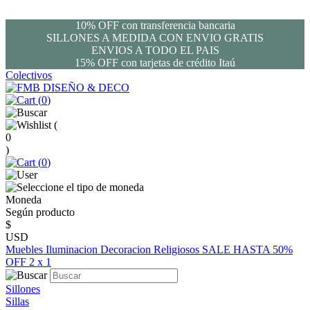
10% OFF con transferencia bancaria
SILLONES A MEDIDA CON ENVIO GRATIS
ENVIOS A TODO EL PAIS
15% OFF con tarjetas de crédito Itaú
Colectivos
(
0
)
(
0
)
(
0
)
Moneda
Según producto
$
USD
Muebles
Iluminacion
Decoracion
Religiosos
SALE HASTA 50%
OFF
2 x 1
Sillones
Sillas