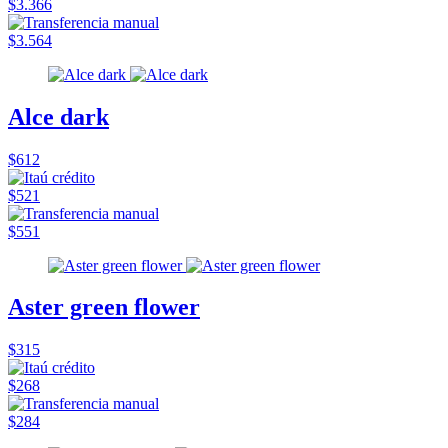
$3.366
$3.564
Alce dark
$612
$521
$551
Aster green flower
$315
$268
$284