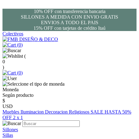
10% OFF con transferencia bancaria
SILLONES A MEDIDA CON ENVIO GRATIS
ENVIOS A TODO EL PAIS
15% OFF con tarjetas de crédito Itaú
Colectivos
(
0
)
(
0
)
(
0
)
Moneda
Según producto
$
USD
Muebles
Iluminacion
Decoracion
Religiosos
SALE HASTA 50%
OFF
2 x 1
Sillones
Sillas