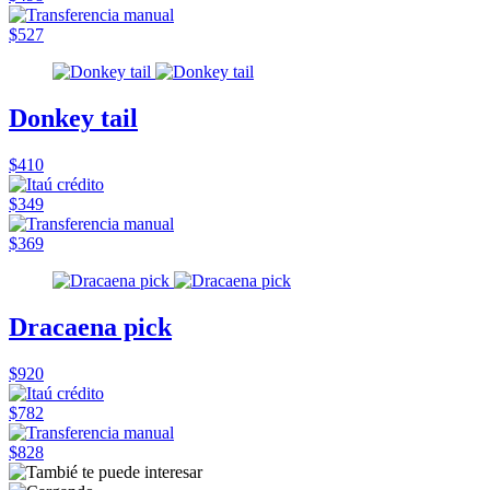
$527
Donkey tail
$410
$349
$369
Dracaena pick
$920
$782
$828