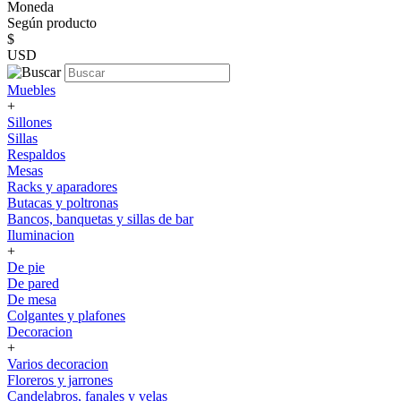
Moneda
Según producto
$
USD
Muebles
+
Sillones
Sillas
Respaldos
Mesas
Racks y aparadores
Butacas y poltronas
Bancos, banquetas y sillas de bar
Iluminacion
+
De pie
De pared
De mesa
Colgantes y plafones
Decoracion
+
Varios decoracion
Floreros y jarrones
Candelabros, fanales y velas