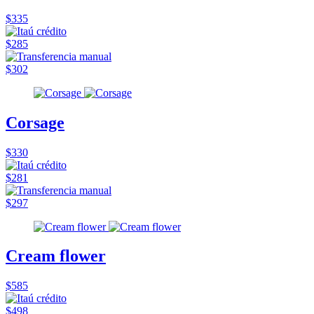
$335
$285
$302
Corsage
$330
$281
$297
Cream flower
$585
$498