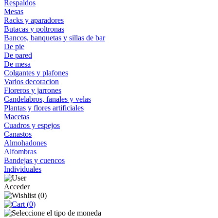
Respaldos
Mesas
Racks y aparadores
Butacas y poltronas
Bancos, banquetas y sillas de bar
De pie
De pared
De mesa
Colgantes y plafones
Varios decoracion
Floreros y jarrones
Candelabros, fanales y velas
Plantas y flores artificiales
Macetas
Cuadros y espejos
Canastos
Almohadones
Alfombras
Bandejas y cuencos
Individuales
Acceder
(
0
)
(
0
)