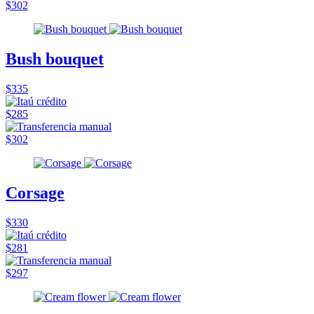
$302
Bush bouquet
$335
$285
$302
Corsage
$330
$281
$297