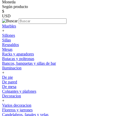
Moneda
Según producto
$
USD
Muebles
+
Sillones
Sillas
Respaldos
Mesas
Racks y aparadores
Butacas y poltronas
Bancos, banquetas y sillas de bar
Iluminacion
+
De pie
De pared
De mesa
Colgantes y plafones
Decoracion
+
Varios decoracion
Floreros y jarrones
Candelabros, fanales y velas