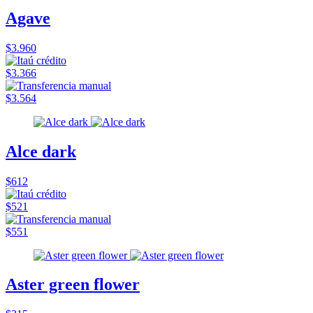
Agave
$3.960
$3.366
$3.564
Alce dark
$612
$521
$551
Aster green flower