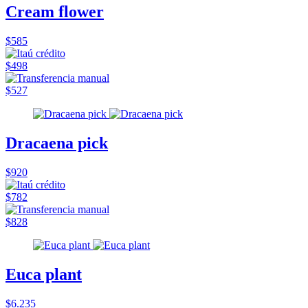
Cream flower
$585
$498
$527
Dracaena pick
$920
$782
$828
Euca plant
$6.235