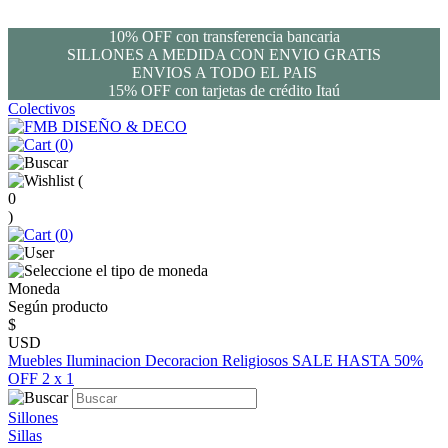
10% OFF con transferencia bancaria
SILLONES A MEDIDA CON ENVIO GRATIS
ENVIOS A TODO EL PAIS
15% OFF con tarjetas de crédito Itaú
Colectivos
(
0
)
(
0
)
(
0
)
Moneda
Según producto
$
USD
Muebles
Iluminacion
Decoracion
Religiosos
SALE HASTA 50%
OFF
2 x 1
Sillones
Sillas