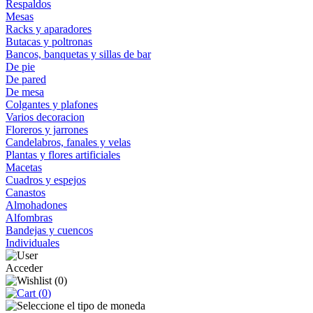
Respaldos
Mesas
Racks y aparadores
Butacas y poltronas
Bancos, banquetas y sillas de bar
De pie
De pared
De mesa
Colgantes y plafones
Varios decoracion
Floreros y jarrones
Candelabros, fanales y velas
Plantas y flores artificiales
Macetas
Cuadros y espejos
Canastos
Almohadones
Alfombras
Bandejas y cuencos
Individuales
Acceder
(
0
)
(
0
)