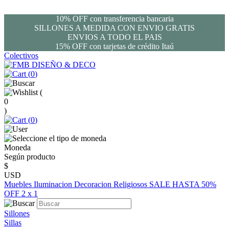
10% OFF con transferencia bancaria
SILLONES A MEDIDA CON ENVIO GRATIS
ENVIOS A TODO EL PAIS
15% OFF con tarjetas de crédito Itaú
Colectivos
(
0
)
(
0
)
(
0
)
Moneda
Según producto
$
USD
Muebles
Iluminacion
Decoracion
Religiosos
SALE HASTA 50%
OFF
2 x 1
Sillones
Sillas