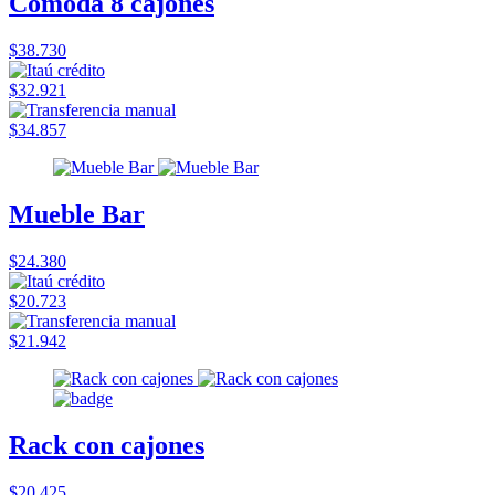
Comoda 8 cajones
$38.730
$32.921
$34.857
Mueble Bar
$24.380
$20.723
$21.942
Rack con cajones
$20.425