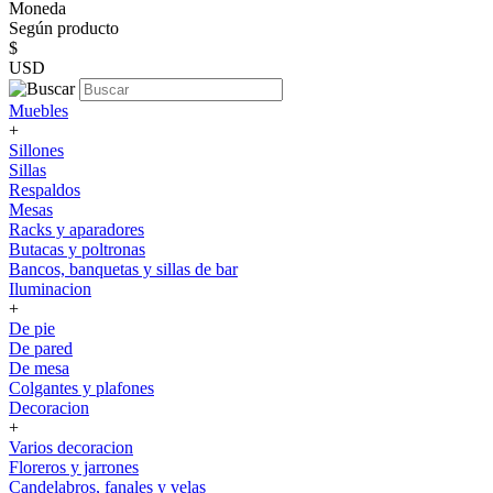
Moneda
Según producto
$
USD
Muebles
+
Sillones
Sillas
Respaldos
Mesas
Racks y aparadores
Butacas y poltronas
Bancos, banquetas y sillas de bar
Iluminacion
+
De pie
De pared
De mesa
Colgantes y plafones
Decoracion
+
Varios decoracion
Floreros y jarrones
Candelabros, fanales y velas