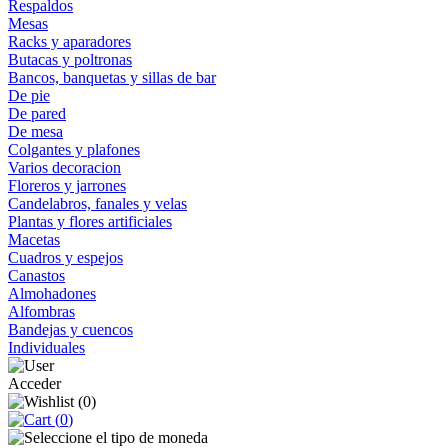
Respaldos
Mesas
Racks y aparadores
Butacas y poltronas
Bancos, banquetas y sillas de bar
De pie
De pared
De mesa
Colgantes y plafones
Varios decoracion
Floreros y jarrones
Candelabros, fanales y velas
Plantas y flores artificiales
Macetas
Cuadros y espejos
Canastos
Almohadones
Alfombras
Bandejas y cuencos
Individuales
Acceder
(
0
)
(
0
)