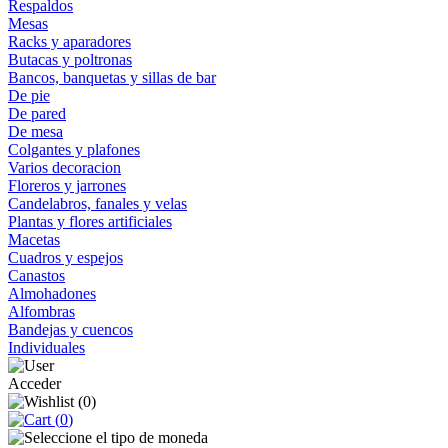
Respaldos
Mesas
Racks y aparadores
Butacas y poltronas
Bancos, banquetas y sillas de bar
De pie
De pared
De mesa
Colgantes y plafones
Varios decoracion
Floreros y jarrones
Candelabros, fanales y velas
Plantas y flores artificiales
Macetas
Cuadros y espejos
Canastos
Almohadones
Alfombras
Bandejas y cuencos
Individuales
Acceder
(
0
)
(
0
)