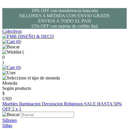
10% OFF con transferencia bancaria
SILLONES A MEDIDA CON ENVIO GRATIS
ENVIOS A TODO EL PAIS
15% OFF con tarjetas de crédito Itaú
Colectivos
(
0
)
(
0
)
(
0
)
Moneda
Según producto
$
USD
Muebles
Iluminacion
Decoracion
Religiosos
SALE HASTA 50%
OFF
2 x 1
Sillones
Sillas