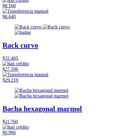
$8.160
$8.640
Rack curvo
$32.465
$27.596
$29.219
Bacha hexagonal marmol
$11.760
$9.996