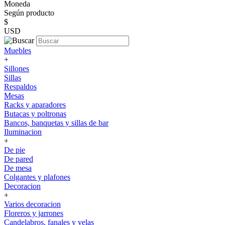
Moneda
Según producto
$
USD
Muebles
+
Sillones
Sillas
Respaldos
Mesas
Racks y aparadores
Butacas y poltronas
Bancos, banquetas y sillas de bar
Iluminacion
+
De pie
De pared
De mesa
Colgantes y plafones
Decoracion
+
Varios decoracion
Floreros y jarrones
Candelabros, fanales y velas