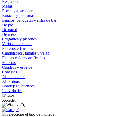
Respaldos
Mesas
Racks y aparadores
Butacas y poltronas
Bancos, banquetas y sillas de bar
De pie
De pared
De mesa
Colgantes y plafones
Varios decoracion
Floreros y jarrones
Candelabros, fanales y velas
Plantas y flores artificiales
Macetas
Cuadros y espejos
Canastos
Almohadones
Alfombras
Bandejas y cuencos
Individuales
Acceder
(
0
)
(
0
)