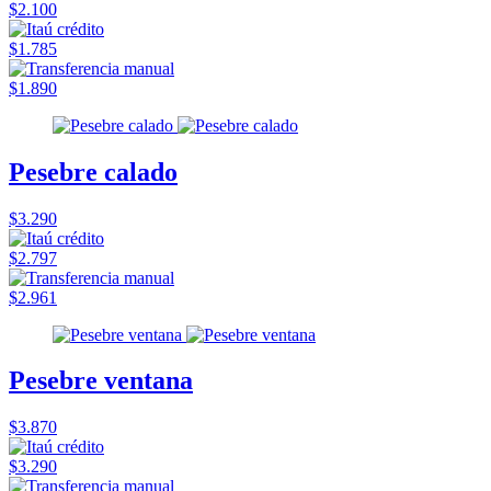
$2.100
$1.785
$1.890
Pesebre calado
$3.290
$2.797
$2.961
Pesebre ventana
$3.870
$3.290