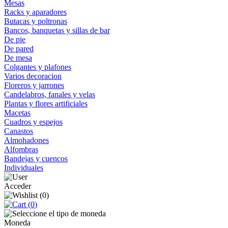
Mesas
Racks y aparadores
Butacas y poltronas
Bancos, banquetas y sillas de bar
De pie
De pared
De mesa
Colgantes y plafones
Varios decoracion
Floreros y jarrones
Candelabros, fanales y velas
Plantas y flores artificiales
Macetas
Cuadros y espejos
Canastos
Almohadones
Alfombras
Bandejas y cuencos
Individuales
Acceder
(
0
)
(
0
)
Moneda