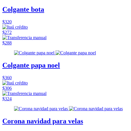
Colgante bota
$320
$272
$288
Colgante papa noel
$360
$306
$324
Corona navidad para velas