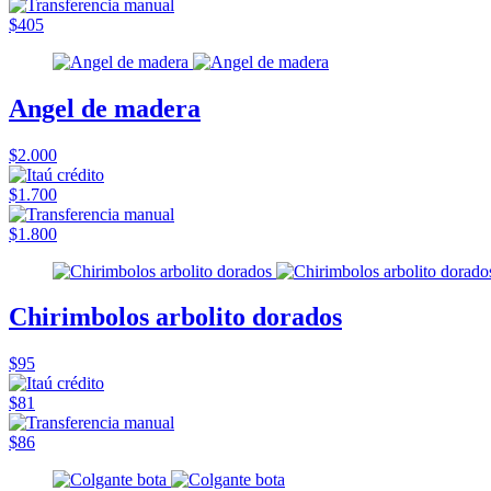
$405
Angel de madera
$2.000
$1.700
$1.800
Chirimbolos arbolito dorados
$95
$81
$86