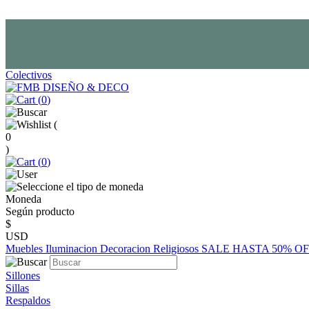
Colectivos
(
0
)
(
0
)
(
0
)
Moneda
Según producto
$
USD
Muebles
Iluminacion
Decoracion
Religiosos
SALE HASTA 50% O
Sillones
Sillas
Respaldos