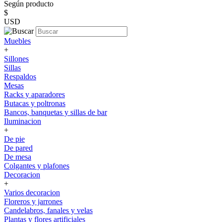
Según producto
$
USD
Muebles
+
Sillones
Sillas
Respaldos
Mesas
Racks y aparadores
Butacas y poltronas
Bancos, banquetas y sillas de bar
Iluminacion
+
De pie
De pared
De mesa
Colgantes y plafones
Decoracion
+
Varios decoracion
Floreros y jarrones
Candelabros, fanales y velas
Plantas y flores artificiales