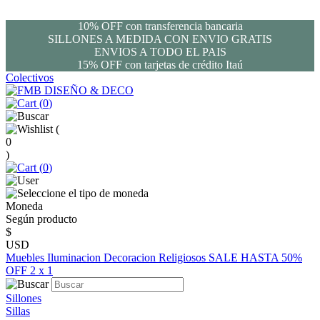
10% OFF con transferencia bancaria
SILLONES A MEDIDA CON ENVIO GRATIS
ENVIOS A TODO EL PAIS
15% OFF con tarjetas de crédito Itaú
Colectivos
(
0
)
(
0
)
(
0
)
Moneda
Según producto
$
USD
Muebles
Iluminacion
Decoracion
Religiosos
SALE HASTA 50%
OFF
2 x 1
Sillones
Sillas