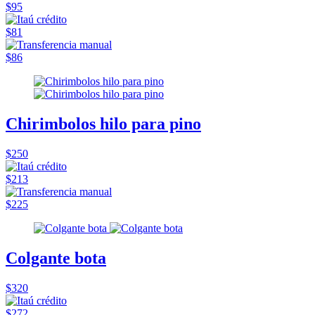
$95
$81
$86
Chirimbolos hilo para pino
$250
$213
$225
Colgante bota
$320
$272