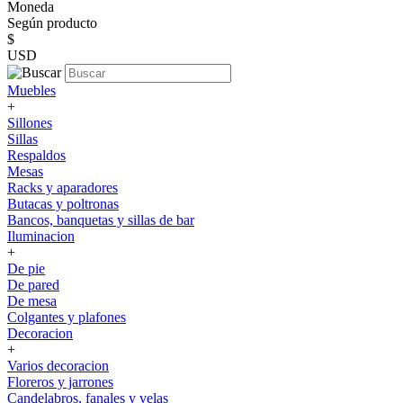
Moneda
Según producto
$
USD
Muebles
+
Sillones
Sillas
Respaldos
Mesas
Racks y aparadores
Butacas y poltronas
Bancos, banquetas y sillas de bar
Iluminacion
+
De pie
De pared
De mesa
Colgantes y plafones
Decoracion
+
Varios decoracion
Floreros y jarrones
Candelabros, fanales y velas