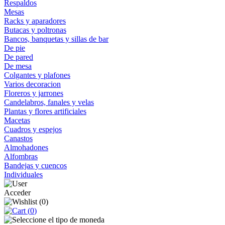
Respaldos
Mesas
Racks y aparadores
Butacas y poltronas
Bancos, banquetas y sillas de bar
De pie
De pared
De mesa
Colgantes y plafones
Varios decoracion
Floreros y jarrones
Candelabros, fanales y velas
Plantas y flores artificiales
Macetas
Cuadros y espejos
Canastos
Almohadones
Alfombras
Bandejas y cuencos
Individuales
Acceder
(
0
)
(
0
)