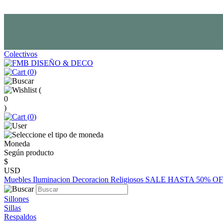
Colectivos
(
0
)
(
0
)
(
0
)
Moneda
Según producto
$
USD
Muebles
Iluminacion
Decoracion
Religiosos
SALE HASTA 50% O
Sillones
Sillas
Respaldos