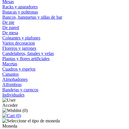
Mesas
Racks y aparadores
Butacas y poltronas
Bancos, banquetas y sillas de bar
De pie
De pared
De mesa
Colgantes y plafones
Varios decoracion
Floreros y jarrones
Candelabros, fanales y velas
Plantas y flores artificiales
Macetas
Cuadros y espejos
Canastos
Almohadones
Alfombras
Bandejas y cuencos
Individuales
Acceder
(
0
)
(
0
)
Moneda