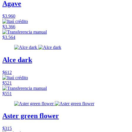
Agave
$3.960
$3.366
$3.564
Alce dark
$612
$521
$551
Aster green flower
$315