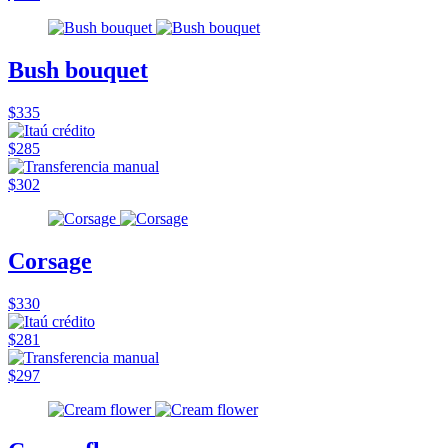
Bush bouquet
$335
$285
$302
Corsage
$330
$281
$297