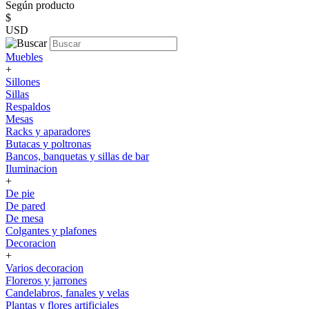
Según producto
$
USD
Muebles
+
Sillones
Sillas
Respaldos
Mesas
Racks y aparadores
Butacas y poltronas
Bancos, banquetas y sillas de bar
Iluminacion
+
De pie
De pared
De mesa
Colgantes y plafones
Decoracion
+
Varios decoracion
Floreros y jarrones
Candelabros, fanales y velas
Plantas y flores artificiales