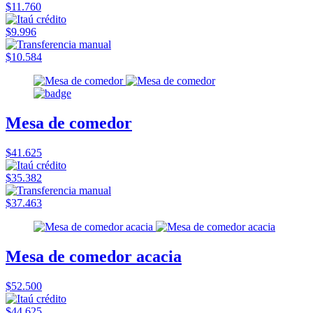
$11.760
$9.996
$10.584
Mesa de comedor
$41.625
$35.382
$37.463
Mesa de comedor acacia
$52.500
$44.625