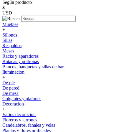
Según producto
$
USD
Muebles
+
Sillones
Sillas
Respaldos
Mesas
Racks y aparadores
Butacas y poltronas
Bancos, banquetas y sillas de bar
Iluminacion
+
De pie
De pared
De mesa
Colgantes y plafones
Decoracion
+
Varios decoracion
Floreros y jarrones
Candelabros, fanales y velas
Plantas y flores artificiales