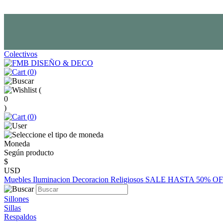
Colectivos
(
0
)
(
0
)
(
0
)
Moneda
Según producto
$
USD
Muebles
Iluminacion
Decoracion
Religiosos
SALE HASTA 50% O
Sillones
Sillas
Respaldos