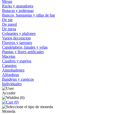
Mesas
Racks y aparadores
Butacas y poltronas
Bancos, banquetas y sillas de bar
De pie
De pared
De mesa
Colgantes y plafones
Varios decoracion
Floreros y jarrones
Candelabros, fanales y velas
Plantas y flores artificiales
Macetas
Cuadros y espejos
Canastos
Almohadones
Alfombras
Bandejas y cuencos
Individuales
Acceder
(
0
)
(
0
)
Moneda