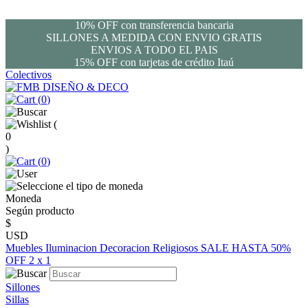
10% OFF con transferencia bancaria
SILLONES A MEDIDA CON ENVIO GRATIS
ENVIOS A TODO EL PAIS
15% OFF con tarjetas de crédito Itaú
Colectivos
(
0
)
(
0
)
(
0
)
Moneda
Según producto
$
USD
Muebles
Iluminacion
Decoracion
Religiosos
SALE HASTA 50%
OFF
2 x 1
Sillones
Sillas