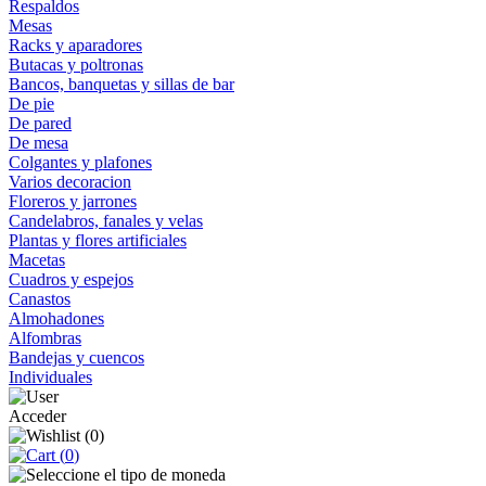
Respaldos
Mesas
Racks y aparadores
Butacas y poltronas
Bancos, banquetas y sillas de bar
De pie
De pared
De mesa
Colgantes y plafones
Varios decoracion
Floreros y jarrones
Candelabros, fanales y velas
Plantas y flores artificiales
Macetas
Cuadros y espejos
Canastos
Almohadones
Alfombras
Bandejas y cuencos
Individuales
Acceder
(
0
)
(
0
)