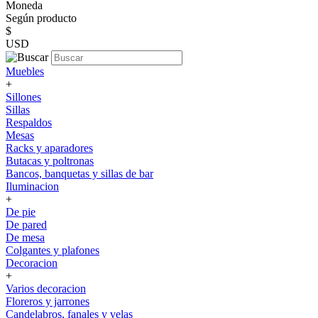
Moneda
Según producto
$
USD
Muebles
+
Sillones
Sillas
Respaldos
Mesas
Racks y aparadores
Butacas y poltronas
Bancos, banquetas y sillas de bar
Iluminacion
+
De pie
De pared
De mesa
Colgantes y plafones
Decoracion
+
Varios decoracion
Floreros y jarrones
Candelabros, fanales y velas