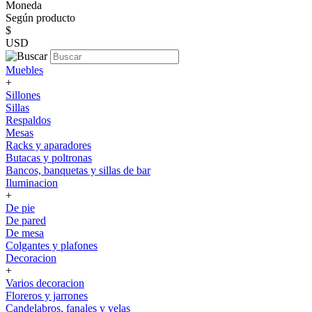
Moneda
Según producto
$
USD
Muebles
+
Sillones
Sillas
Respaldos
Mesas
Racks y aparadores
Butacas y poltronas
Bancos, banquetas y sillas de bar
Iluminacion
+
De pie
De pared
De mesa
Colgantes y plafones
Decoracion
+
Varios decoracion
Floreros y jarrones
Candelabros, fanales y velas