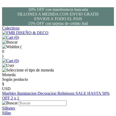
10% OFF con transferencia bancaria
SILLONES A MEDIDA CON ENVIO GRATIS
ENVIOS A TODO EL PAIS
15% OFF con tarjetas de crédito Itaú
Colectivos
(
0
)
(
0
)
(
0
)
Moneda
Según producto
$
USD
Muebles
Iluminacion
Decoracion
Religiosos
SALE HASTA 50%
OFF
2 x 1
Sillones
Sillas