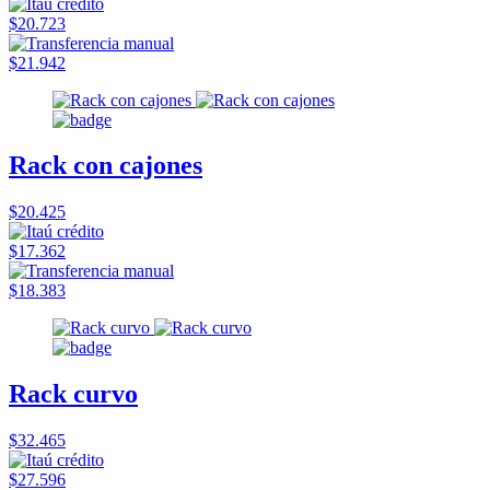
$20.723
$21.942
Rack con cajones
$20.425
$17.362
$18.383
Rack curvo
$32.465
$27.596