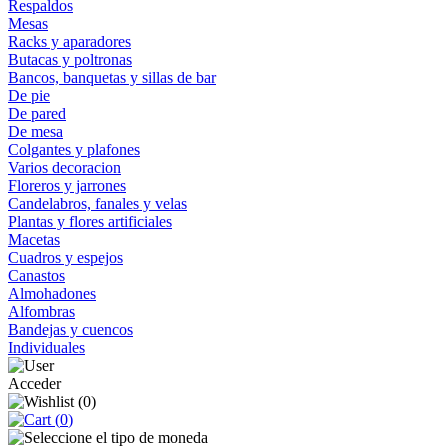
Respaldos
Mesas
Racks y aparadores
Butacas y poltronas
Bancos, banquetas y sillas de bar
De pie
De pared
De mesa
Colgantes y plafones
Varios decoracion
Floreros y jarrones
Candelabros, fanales y velas
Plantas y flores artificiales
Macetas
Cuadros y espejos
Canastos
Almohadones
Alfombras
Bandejas y cuencos
Individuales
Acceder
(
0
)
(
0
)