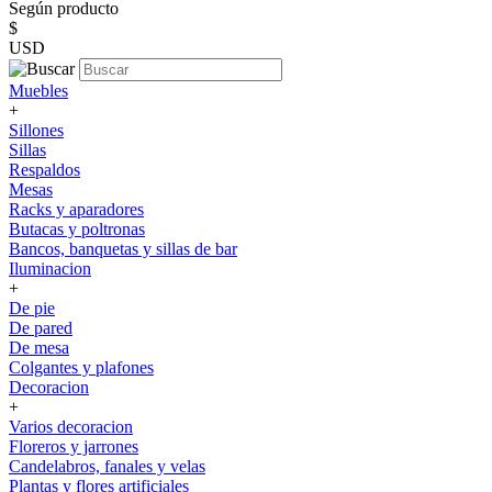
Según producto
$
USD
Muebles
+
Sillones
Sillas
Respaldos
Mesas
Racks y aparadores
Butacas y poltronas
Bancos, banquetas y sillas de bar
Iluminacion
+
De pie
De pared
De mesa
Colgantes y plafones
Decoracion
+
Varios decoracion
Floreros y jarrones
Candelabros, fanales y velas
Plantas y flores artificiales