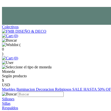
Colectivos
(
0
)
(
0
)
(
0
)
Moneda
Según producto
$
USD
Muebles
Iluminacion
Decoracion
Religiosos
SALE HASTA 50% O
Sillones
Sillas
Respaldos