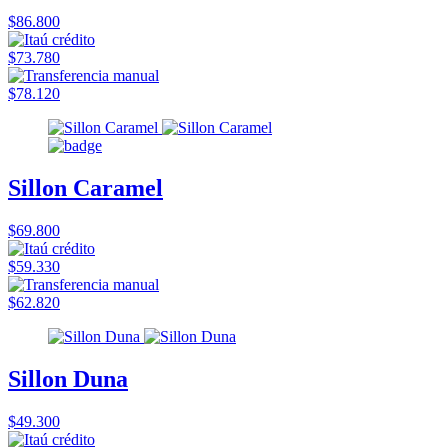
$86.800
$73.780
$78.120
Sillon Caramel
$69.800
$59.330
$62.820
Sillon Duna
$49.300