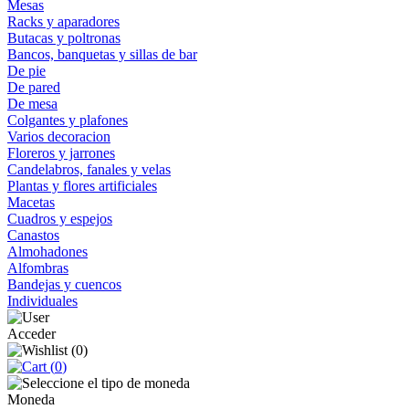
Mesas
Racks y aparadores
Butacas y poltronas
Bancos, banquetas y sillas de bar
De pie
De pared
De mesa
Colgantes y plafones
Varios decoracion
Floreros y jarrones
Candelabros, fanales y velas
Plantas y flores artificiales
Macetas
Cuadros y espejos
Canastos
Almohadones
Alfombras
Bandejas y cuencos
Individuales
Acceder
(
0
)
(
0
)
Moneda