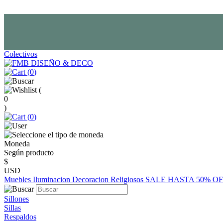
Colectivos
(
0
)
(
0
)
(
0
)
Moneda
Según producto
$
USD
Muebles
Iluminacion
Decoracion
Religiosos
SALE HASTA 50% O
Sillones
Sillas
Respaldos