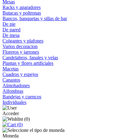
Mesas
Racks y aparadores
Butacas y poltronas
Bancos, banquetas y sillas de bar
De pie
De pared
De mesa
Colgantes y plafones
Varios decoracion
Floreros y jarrones
Candelabros, fanales y velas
Plantas y flores artificiales
Macetas
Cuadros y espejos
Canastos
Almohadones
Alfombras
Bandejas y cuencos
Individuales
Acceder
(
0
)
(
0
)
Moneda