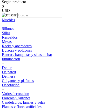
Según producto
$
USD
Muebles
+
Sillones
Sillas
Respaldos
Mesas
Racks y aparadores
Butacas y poltronas
Bancos, banquetas y sillas de bar
Iluminacion
+
De pie
De pared
De mesa
Colgantes y plafones
Decoracion
+
Varios decoracion
Floreros y jarrones
Candelabros, fanales y velas
Plantas y flores artificiales