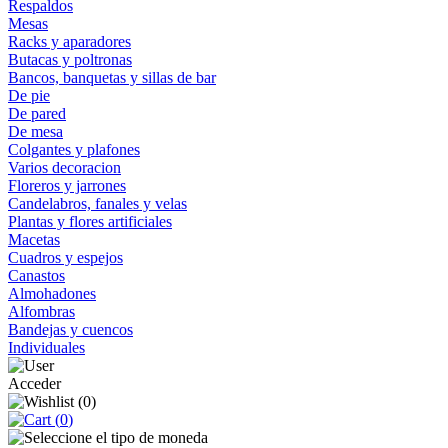
Respaldos
Mesas
Racks y aparadores
Butacas y poltronas
Bancos, banquetas y sillas de bar
De pie
De pared
De mesa
Colgantes y plafones
Varios decoracion
Floreros y jarrones
Candelabros, fanales y velas
Plantas y flores artificiales
Macetas
Cuadros y espejos
Canastos
Almohadones
Alfombras
Bandejas y cuencos
Individuales
Acceder
(
0
)
(
0
)