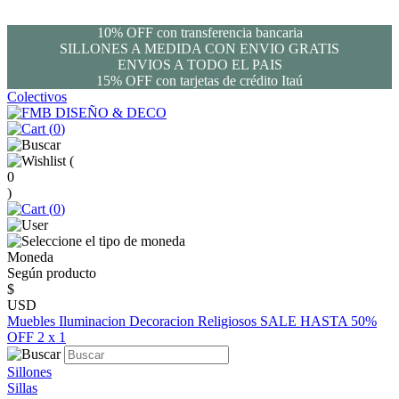
10% OFF con transferencia bancaria
SILLONES A MEDIDA CON ENVIO GRATIS
ENVIOS A TODO EL PAIS
15% OFF con tarjetas de crédito Itaú
Colectivos
(
0
)
(
0
)
(
0
)
Moneda
Según producto
$
USD
Muebles
Iluminacion
Decoracion
Religiosos
SALE HASTA 50%
OFF
2 x 1
Sillones
Sillas