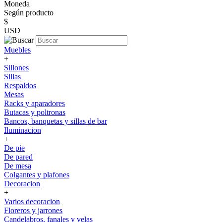
Moneda
Según producto
$
USD
Muebles
+
Sillones
Sillas
Respaldos
Mesas
Racks y aparadores
Butacas y poltronas
Bancos, banquetas y sillas de bar
Iluminacion
+
De pie
De pared
De mesa
Colgantes y plafones
Decoracion
+
Varios decoracion
Floreros y jarrones
Candelabros, fanales y velas