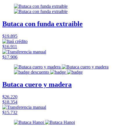
Butaca con funda extraible
$19.895
$16.911
$17.906
Butaca cuero y madera
$26.220
$18.354
$15.732