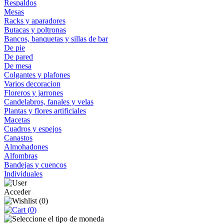
Respaldos
Mesas
Racks y aparadores
Butacas y poltronas
Bancos, banquetas y sillas de bar
De pie
De pared
De mesa
Colgantes y plafones
Varios decoracion
Floreros y jarrones
Candelabros, fanales y velas
Plantas y flores artificiales
Macetas
Cuadros y espejos
Canastos
Almohadones
Alfombras
Bandejas y cuencos
Individuales
Acceder
(
0
)
(
0
)