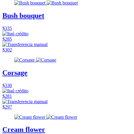
Bush bouquet
$335
$285
$302
Corsage
$330
$281
$297
Cream flower