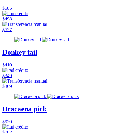
$585
$498
$527
Donkey tail
$410
$349
$369
Dracaena pick
$920
$782