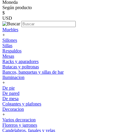
Moneda
Según producto
$
USD
Muebles
+
Sillones
Sillas
Respaldos
Mesas
Racks y aparadores
Butacas y poltronas
Bancos, banquetas y sillas de bar
Iluminacion
+
De pie
De pared
De mesa
Colgantes y plafones
Decoracion
+
Varios decoracion
Floreros y jarrones
Candelabros, fanales y velas