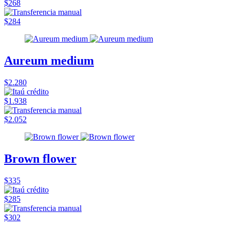
$268
$284
Aureum medium
$2.280
$1.938
$2.052
Brown flower
$335
$285
$302