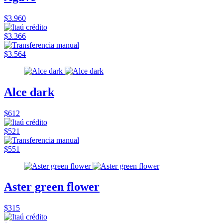
$3.960
$3.366
$3.564
Alce dark
$612
$521
$551
Aster green flower
$315