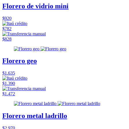
Florero de vidrio mini
$920
$782
$828
Florero geo
$1.635
$1.390
$1.472
Florero metal ladrillo
$2.970