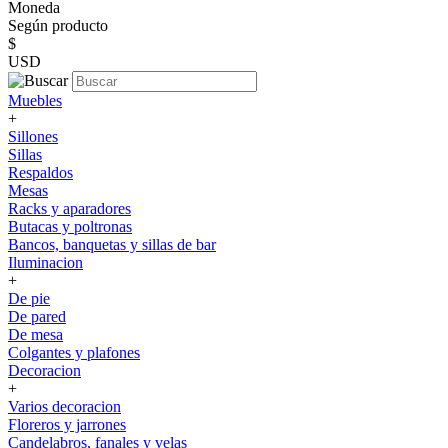
Moneda
Según producto
$
USD
Muebles
+
Sillones
Sillas
Respaldos
Mesas
Racks y aparadores
Butacas y poltronas
Bancos, banquetas y sillas de bar
Iluminacion
+
De pie
De pared
De mesa
Colgantes y plafones
Decoracion
+
Varios decoracion
Floreros y jarrones
Candelabros, fanales y velas