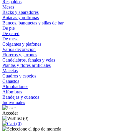
Respaldos
Mesas
Racks y aparadores
Butacas y poltronas
Bancos, banquetas y sillas de bar
De pie
De pared
De mesa
Colgantes y plafones
Varios decoracion
Floreros y jarrones
Candelabros, fanales y velas
Plantas y flores artificiales
Macetas
Cuadros y espejos
Canastos
Almohadones
Alfombras
Bandejas y cuencos
Individuales
Acceder
(
0
)
(
0
)