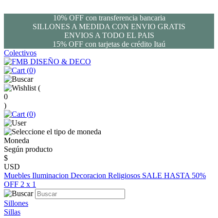
10% OFF con transferencia bancaria
SILLONES A MEDIDA CON ENVIO GRATIS
ENVIOS A TODO EL PAIS
15% OFF con tarjetas de crédito Itaú
Colectivos
(
0
)
(
0
)
(
0
)
Moneda
Según producto
$
USD
Muebles
Iluminacion
Decoracion
Religiosos
SALE HASTA 50%
OFF
2 x 1
Sillones
Sillas