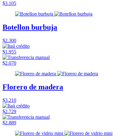
$3.105
Botellon burbuja
$2.300
$1.955
$2.070
Florero de madera
$3.210
$2.729
$2.889