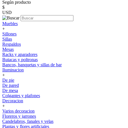
Según producto
$
USD
Muebles
+
Sillones
Sillas
Respaldos
Mesas
Racks y aparadores
Butacas y poltronas
Bancos, banquetas y sillas de bar
Iluminacion
+
De pie
De pared
De mesa
Colgantes y plafones
Decoracion
+
Varios decoracion
Floreros y jarrones
Candelabros, fanales y velas
Plantas y flores artificiales