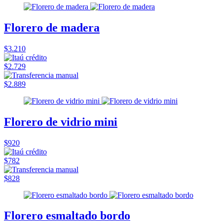
Florero de madera
$3.210
$2.729
$2.889
Florero de vidrio mini
$920
$782
$828
Florero esmaltado bordo