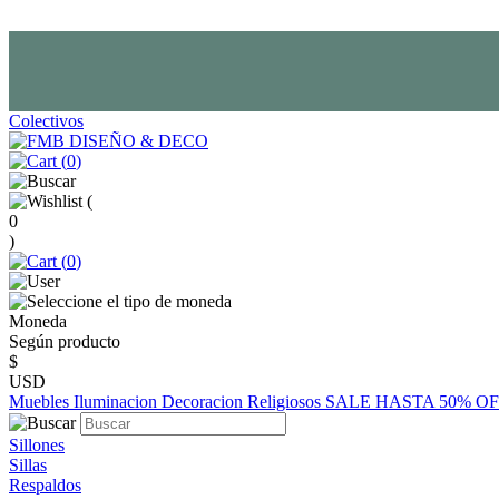
Colectivos
(
0
)
(
0
)
(
0
)
Moneda
Según producto
$
USD
Muebles
Iluminacion
Decoracion
Religiosos
SALE HASTA 50% O
Sillones
Sillas
Respaldos