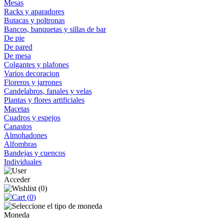
Mesas
Racks y aparadores
Butacas y poltronas
Bancos, banquetas y sillas de bar
De pie
De pared
De mesa
Colgantes y plafones
Varios decoracion
Floreros y jarrones
Candelabros, fanales y velas
Plantas y flores artificiales
Macetas
Cuadros y espejos
Canastos
Almohadones
Alfombras
Bandejas y cuencos
Individuales
Acceder
(
0
)
(
0
)
Moneda