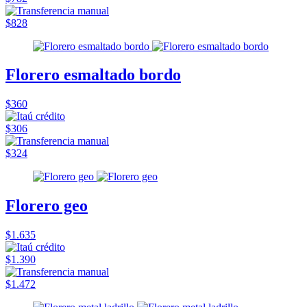
$828
Florero esmaltado bordo
$360
$306
$324
Florero geo
$1.635
$1.390
$1.472