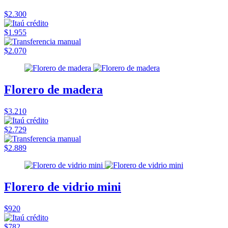
$2.300
$1.955
$2.070
Florero de madera
$3.210
$2.729
$2.889
Florero de vidrio mini
$920
$782