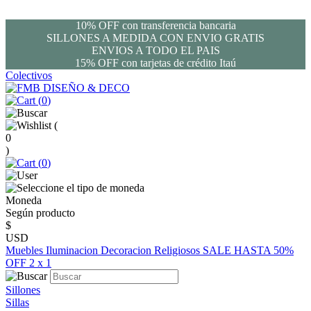
10% OFF con transferencia bancaria
SILLONES A MEDIDA CON ENVIO GRATIS
ENVIOS A TODO EL PAIS
15% OFF con tarjetas de crédito Itaú
Colectivos
(
0
)
(
0
)
(
0
)
Moneda
Según producto
$
USD
Muebles
Iluminacion
Decoracion
Religiosos
SALE HASTA 50%
OFF
2 x 1
Sillones
Sillas