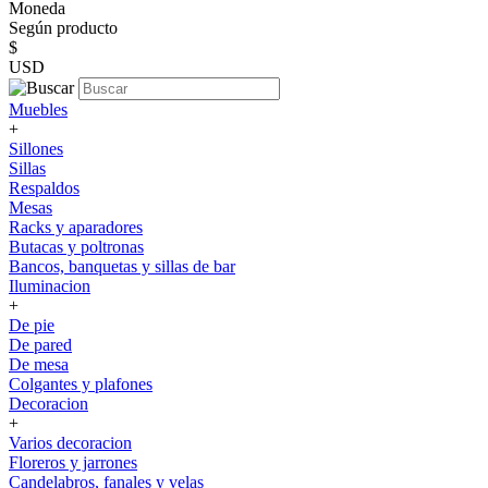
Moneda
Según producto
$
USD
Muebles
+
Sillones
Sillas
Respaldos
Mesas
Racks y aparadores
Butacas y poltronas
Bancos, banquetas y sillas de bar
Iluminacion
+
De pie
De pared
De mesa
Colgantes y plafones
Decoracion
+
Varios decoracion
Floreros y jarrones
Candelabros, fanales y velas