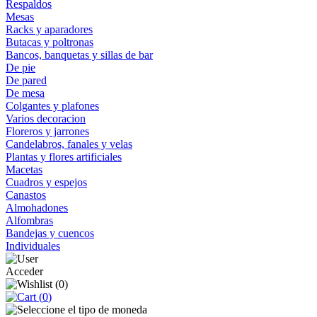
Respaldos
Mesas
Racks y aparadores
Butacas y poltronas
Bancos, banquetas y sillas de bar
De pie
De pared
De mesa
Colgantes y plafones
Varios decoracion
Floreros y jarrones
Candelabros, fanales y velas
Plantas y flores artificiales
Macetas
Cuadros y espejos
Canastos
Almohadones
Alfombras
Bandejas y cuencos
Individuales
Acceder
(
0
)
(
0
)