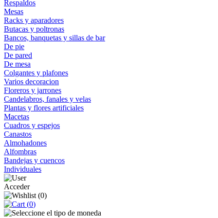
Respaldos
Mesas
Racks y aparadores
Butacas y poltronas
Bancos, banquetas y sillas de bar
De pie
De pared
De mesa
Colgantes y plafones
Varios decoracion
Floreros y jarrones
Candelabros, fanales y velas
Plantas y flores artificiales
Macetas
Cuadros y espejos
Canastos
Almohadones
Alfombras
Bandejas y cuencos
Individuales
Acceder
(
0
)
(
0
)