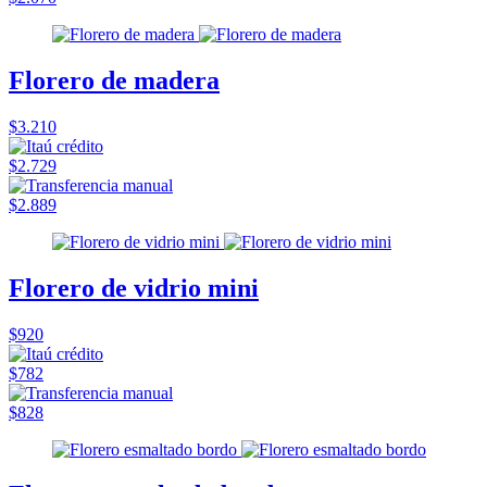
Florero de madera
$3.210
$2.729
$2.889
Florero de vidrio mini
$920
$782
$828