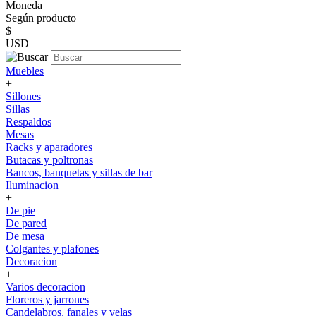
Moneda
Según producto
$
USD
Muebles
+
Sillones
Sillas
Respaldos
Mesas
Racks y aparadores
Butacas y poltronas
Bancos, banquetas y sillas de bar
Iluminacion
+
De pie
De pared
De mesa
Colgantes y plafones
Decoracion
+
Varios decoracion
Floreros y jarrones
Candelabros, fanales y velas