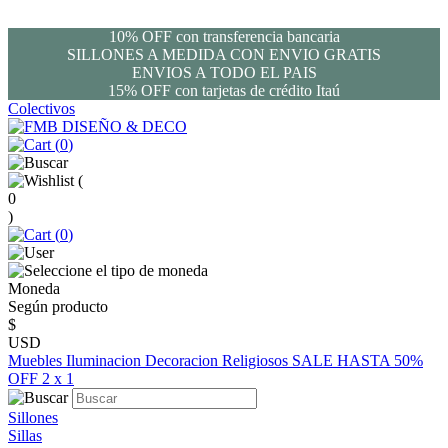
10% OFF con transferencia bancaria
SILLONES A MEDIDA CON ENVIO GRATIS
ENVIOS A TODO EL PAIS
15% OFF con tarjetas de crédito Itaú
Colectivos
(
0
)
(
0
)
(
0
)
Moneda
Según producto
$
USD
Muebles
Iluminacion
Decoracion
Religiosos
SALE HASTA 50%
OFF
2 x 1
Sillones
Sillas