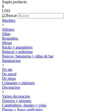
Según producto
$
USD
Muebles
+
Sillones
Sillas
Respaldos
Mesas
Racks y aparadores
Butacas y poltronas
Bancos, banquetas y sillas de bar
Iluminacion
+
De pie
De pared
De mesa
Colgantes y plafones
Decoracion
+
Varios decoracion
Floreros y jarrones
Candelabros, fanales y velas
Plantas y flores artificiales