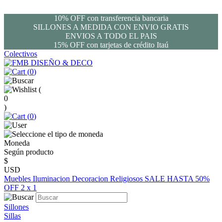
10% OFF con transferencia bancaria
SILLONES A MEDIDA CON ENVIO GRATIS
ENVIOS A TODO EL PAIS
15% OFF con tarjetas de crédito Itaú
Colectivos
(
0
)
(
0
)
(
0
)
Moneda
Según producto
$
USD
Muebles
Iluminacion
Decoracion
Religiosos
SALE HASTA 50%
OFF
2 x 1
Sillones
Sillas