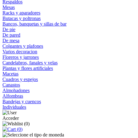
Respaldos
Mesas
Racks y aparadores
Butacas y poltronas
Bancos, banquetas y sillas de bar
De pie
De pared
De mesa
Colgantes y plafones
Varios decoracion
Floreros y jarrones
Candelabros, fanales y velas
Plantas y flores artificiales
Macetas
Cuadros y espejos
Canastos
Almohadones
Alfombras
Bandejas y cuencos
Individuales
Acceder
(
0
)
(
0
)