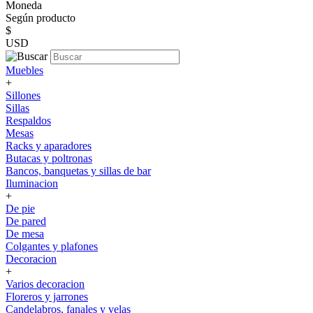
Moneda
Según producto
$
USD
Muebles
+
Sillones
Sillas
Respaldos
Mesas
Racks y aparadores
Butacas y poltronas
Bancos, banquetas y sillas de bar
Iluminacion
+
De pie
De pared
De mesa
Colgantes y plafones
Decoracion
+
Varios decoracion
Floreros y jarrones
Candelabros, fanales y velas