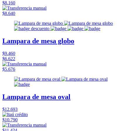
$8.160
$8.640
Lampara de mesa globo
$9.460
$6.622
$5.676
Lampara de mesa oval
$12.693
$10.790
$11.424