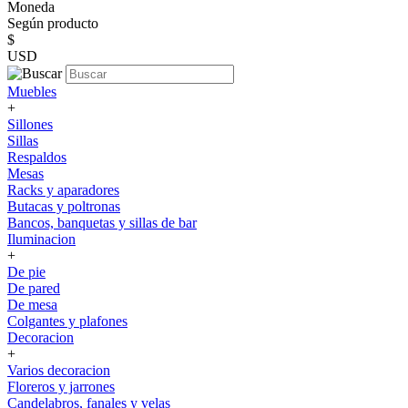
Moneda
Según producto
$
USD
Muebles
+
Sillones
Sillas
Respaldos
Mesas
Racks y aparadores
Butacas y poltronas
Bancos, banquetas y sillas de bar
Iluminacion
+
De pie
De pared
De mesa
Colgantes y plafones
Decoracion
+
Varios decoracion
Floreros y jarrones
Candelabros, fanales y velas