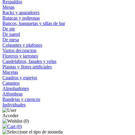
Respaldos
Mesas
Racks y aparadores
Butacas y poltronas
Bancos, banquetas y sillas de bar
De pie
De pared
De mesa
Colgantes y plafones
Varios decoracion
Floreros y jarrones
Candelabros, fanales y velas
Plantas y flores artificiales
Macetas
Cuadros y espejos
Canastos
Almohadones
Alfombras
Bandejas y cuencos
Individuales
Acceder
(
0
)
(
0
)