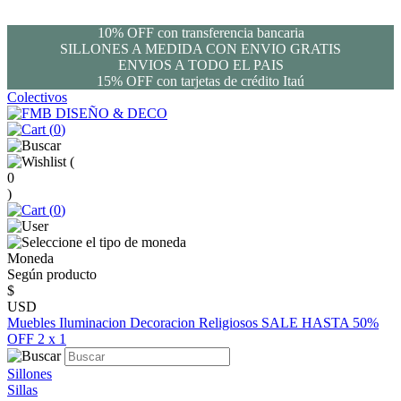
10% OFF con transferencia bancaria
SILLONES A MEDIDA CON ENVIO GRATIS
ENVIOS A TODO EL PAIS
15% OFF con tarjetas de crédito Itaú
Colectivos
(
0
)
(
0
)
(
0
)
Moneda
Según producto
$
USD
Muebles
Iluminacion
Decoracion
Religiosos
SALE HASTA 50%
OFF
2 x 1
Sillones
Sillas