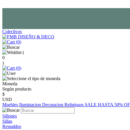
Colectivos
(
0
)
(
0
)
(
0
)
Moneda
Según producto
$
USD
Muebles
Iluminacion
Decoracion
Religiosos
SALE HASTA 50% O
Sillones
Sillas
Respaldos