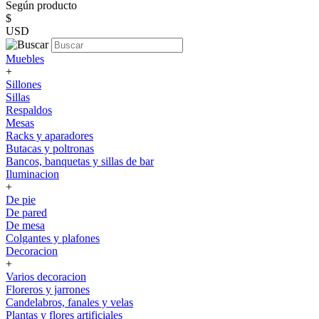
Según producto
$
USD
Muebles
+
Sillones
Sillas
Respaldos
Mesas
Racks y aparadores
Butacas y poltronas
Bancos, banquetas y sillas de bar
Iluminacion
+
De pie
De pared
De mesa
Colgantes y plafones
Decoracion
+
Varios decoracion
Floreros y jarrones
Candelabros, fanales y velas
Plantas y flores artificiales