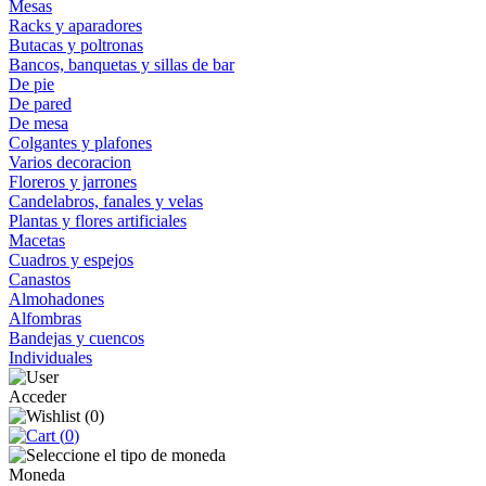
Mesas
Racks y aparadores
Butacas y poltronas
Bancos, banquetas y sillas de bar
De pie
De pared
De mesa
Colgantes y plafones
Varios decoracion
Floreros y jarrones
Candelabros, fanales y velas
Plantas y flores artificiales
Macetas
Cuadros y espejos
Canastos
Almohadones
Alfombras
Bandejas y cuencos
Individuales
Acceder
(
0
)
(
0
)
Moneda