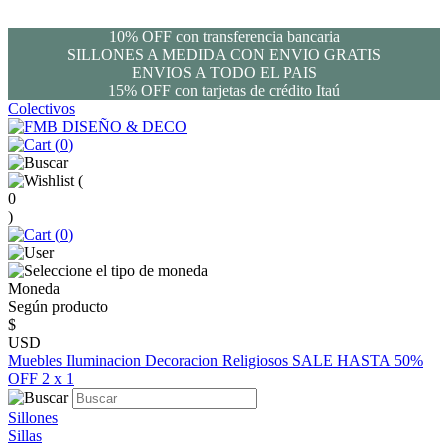
10% OFF con transferencia bancaria
SILLONES A MEDIDA CON ENVIO GRATIS
ENVIOS A TODO EL PAIS
15% OFF con tarjetas de crédito Itaú
Colectivos
(
0
)
(
0
)
(
0
)
Moneda
Según producto
$
USD
Muebles
Iluminacion
Decoracion
Religiosos
SALE HASTA 50%
OFF
2 x 1
Sillones
Sillas