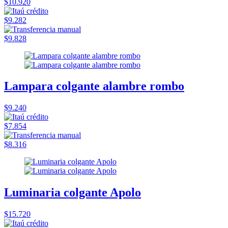
$10.920
$9.282
$9.828
Lampara colgante alambre rombo
$9.240
$7.854
$8.316
Luminaria colgante Apolo
$15.720