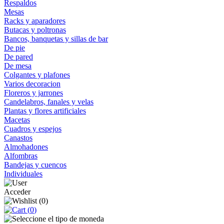
Respaldos
Mesas
Racks y aparadores
Butacas y poltronas
Bancos, banquetas y sillas de bar
De pie
De pared
De mesa
Colgantes y plafones
Varios decoracion
Floreros y jarrones
Candelabros, fanales y velas
Plantas y flores artificiales
Macetas
Cuadros y espejos
Canastos
Almohadones
Alfombras
Bandejas y cuencos
Individuales
Acceder
(
0
)
(
0
)