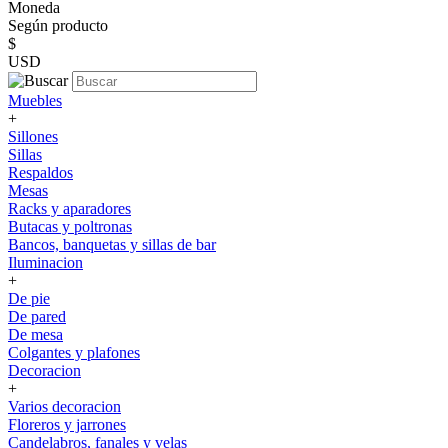
Moneda
Según producto
$
USD
Muebles
+
Sillones
Sillas
Respaldos
Mesas
Racks y aparadores
Butacas y poltronas
Bancos, banquetas y sillas de bar
Iluminacion
+
De pie
De pared
De mesa
Colgantes y plafones
Decoracion
+
Varios decoracion
Floreros y jarrones
Candelabros, fanales y velas