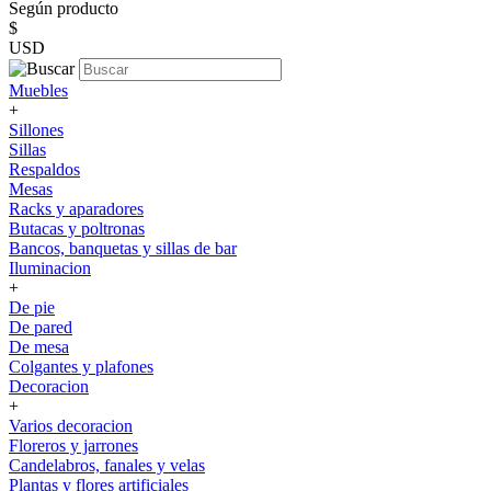
Según producto
$
USD
Muebles
+
Sillones
Sillas
Respaldos
Mesas
Racks y aparadores
Butacas y poltronas
Bancos, banquetas y sillas de bar
Iluminacion
+
De pie
De pared
De mesa
Colgantes y plafones
Decoracion
+
Varios decoracion
Floreros y jarrones
Candelabros, fanales y velas
Plantas y flores artificiales