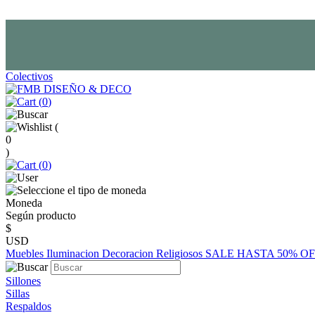
Colectivos
(
0
)
(
0
)
(
0
)
Moneda
Según producto
$
USD
Muebles
Iluminacion
Decoracion
Religiosos
SALE HASTA 50% O
Sillones
Sillas
Respaldos