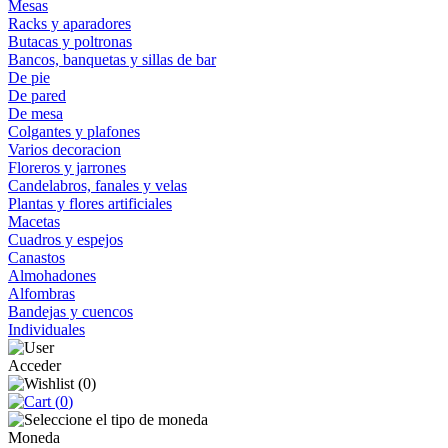
Mesas
Racks y aparadores
Butacas y poltronas
Bancos, banquetas y sillas de bar
De pie
De pared
De mesa
Colgantes y plafones
Varios decoracion
Floreros y jarrones
Candelabros, fanales y velas
Plantas y flores artificiales
Macetas
Cuadros y espejos
Canastos
Almohadones
Alfombras
Bandejas y cuencos
Individuales
Acceder
(
0
)
(
0
)
Moneda