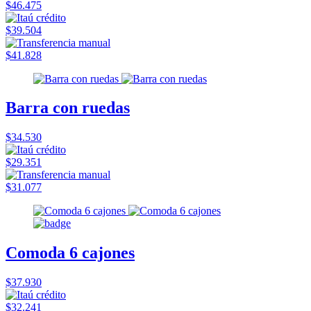
$46.475
$39.504
$41.828
Barra con ruedas
$34.530
$29.351
$31.077
Comoda 6 cajones
$37.930
$32.241