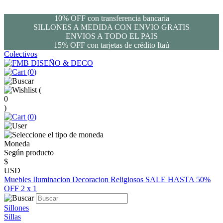
10% OFF con transferencia bancaria
SILLONES A MEDIDA CON ENVIO GRATIS
ENVIOS A TODO EL PAIS
15% OFF con tarjetas de crédito Itaú
Colectivos
(
0
)
(
0
)
(
0
)
Moneda
Según producto
$
USD
Muebles
Iluminacion
Decoracion
Religiosos
SALE HASTA 50%
OFF
2 x 1
Sillones
Sillas