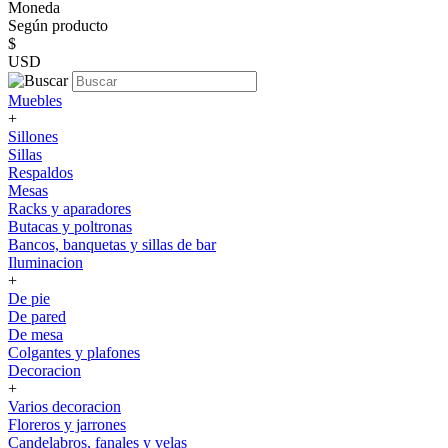
Moneda
Según producto
$
USD
Muebles
+
Sillones
Sillas
Respaldos
Mesas
Racks y aparadores
Butacas y poltronas
Bancos, banquetas y sillas de bar
Iluminacion
+
De pie
De pared
De mesa
Colgantes y plafones
Decoracion
+
Varios decoracion
Floreros y jarrones
Candelabros, fanales y velas