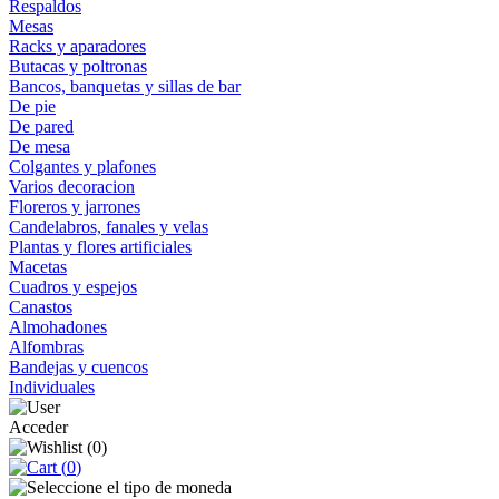
Respaldos
Mesas
Racks y aparadores
Butacas y poltronas
Bancos, banquetas y sillas de bar
De pie
De pared
De mesa
Colgantes y plafones
Varios decoracion
Floreros y jarrones
Candelabros, fanales y velas
Plantas y flores artificiales
Macetas
Cuadros y espejos
Canastos
Almohadones
Alfombras
Bandejas y cuencos
Individuales
Acceder
(
0
)
(
0
)