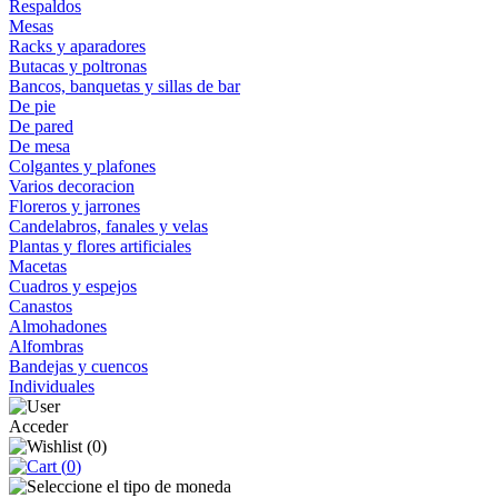
Respaldos
Mesas
Racks y aparadores
Butacas y poltronas
Bancos, banquetas y sillas de bar
De pie
De pared
De mesa
Colgantes y plafones
Varios decoracion
Floreros y jarrones
Candelabros, fanales y velas
Plantas y flores artificiales
Macetas
Cuadros y espejos
Canastos
Almohadones
Alfombras
Bandejas y cuencos
Individuales
Acceder
(
0
)
(
0
)