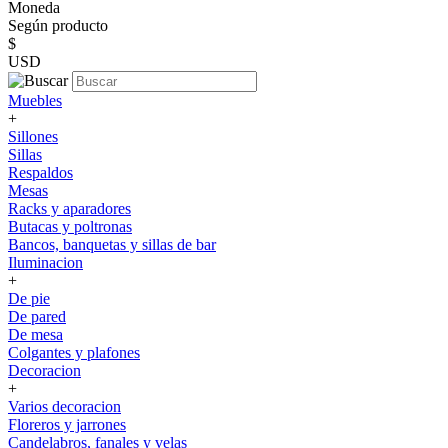
Moneda
Según producto
$
USD
Muebles
+
Sillones
Sillas
Respaldos
Mesas
Racks y aparadores
Butacas y poltronas
Bancos, banquetas y sillas de bar
Iluminacion
+
De pie
De pared
De mesa
Colgantes y plafones
Decoracion
+
Varios decoracion
Floreros y jarrones
Candelabros, fanales y velas