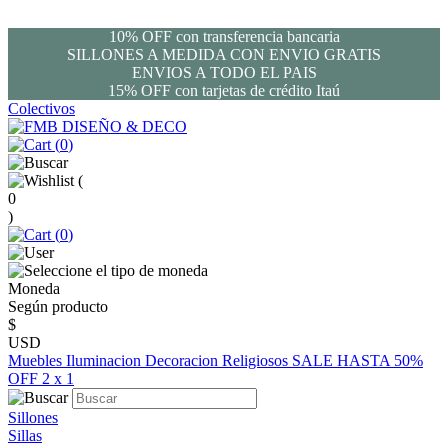
10% OFF con transferencia bancaria
SILLONES A MEDIDA CON ENVIO GRATIS
ENVIOS A TODO EL PAIS
15% OFF con tarjetas de crédito Itaú
Colectivos
(
0
)
(
0
)
(
0
)
Moneda
Según producto
$
USD
Muebles
Iluminacion
Decoracion
Religiosos
SALE HASTA 50%
OFF
2 x 1
Sillones
Sillas