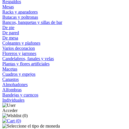
Respaldos
Mesas
Racks y aparadores
Butacas y poltronas
Bancos, banquetas y sillas de bar
De pie
De pared
De mesa
Colgantes y plafones
Varios decoracion
Floreros y jarrones
Candelabros, fanales y velas
Plantas y flores artificiales
Macetas
Cuadros y espejos
Canastos
Almohadones
Alfombras
Bandejas y cuencos
Individuales
Acceder
(
0
)
(
0
)