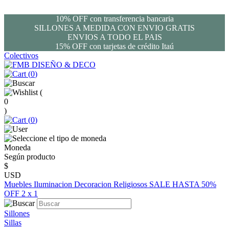
10% OFF con transferencia bancaria
SILLONES A MEDIDA CON ENVIO GRATIS
ENVIOS A TODO EL PAIS
15% OFF con tarjetas de crédito Itaú
Colectivos
(
0
)
(
0
)
(
0
)
Moneda
Según producto
$
USD
Muebles
Iluminacion
Decoracion
Religiosos
SALE HASTA 50%
OFF
2 x 1
Sillones
Sillas