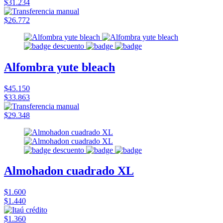
$31.234
$26.772
Alfombra yute bleach
$45.150
$33.863
$29.348
Almohadon cuadrado XL
$1.600
$1.440
$1.360