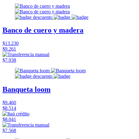
Banco de cuero y madera
$13.230
$9.261
$7.938
Banqueta loom
$9.460
$8.514
$8.041
$7.568