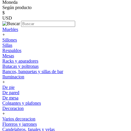
Moneda
Según producto
$
USD
Muebles
+
Sillones
Sillas
Respaldos
Mesas
Racks y aparadores
Butacas y poltronas
Bancos, banquetas y sillas de bar
Iluminacion
+
De pie
De pared
De mesa
Colgantes y plafones
Decoracion
+
Varios decoracion
Floreros y jarrones
Candelabros, fanales y velas