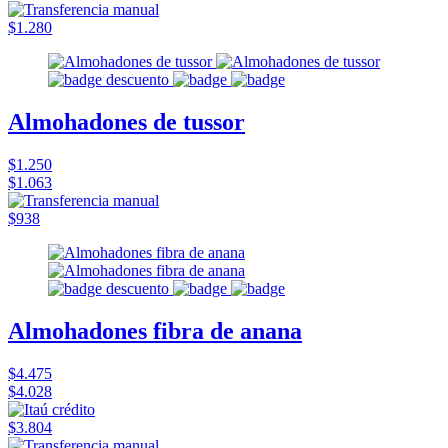
$1.280
Almohadones de tussor
$1.250
$1.063
$938
Almohadones fibra de anana
$4.475
$4.028
$3.804